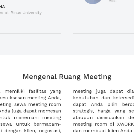
Asia
NA
ns at Binus University
Mengenal Ruang Meeting
memiliki fasilitas yang
an tempat duduk sesuai
kesuksesan meeting Anda,
n. Ribuan ruang meeting
eting, sewa meeting room
k interior, lokasi yang
u Anda juga dapat memesan
an budget meeting Anda,
untuk menemani meeting
tuhan klien Anda. Sewa
 sewa untuk bermacam-
permudah meeting Anda
 dengan klien, negosiasi,
dan membuat klien Anda 