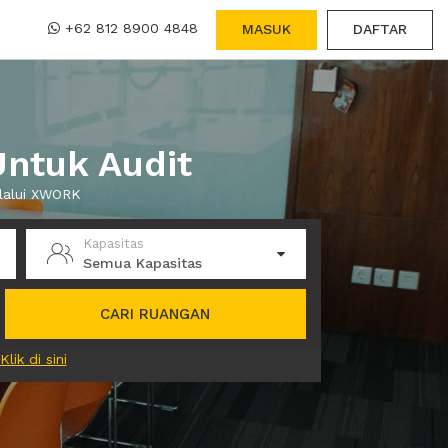
+62 812 8900 4848
MASUK
DAFTAR
ntuk Audit
elalui XWORK
Kapasitas
Semua Kapasitas
CARI RUANGAN
Klik di sini