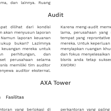
sama, dan lainnya. Ruang
Audit
at dilihat dari kondisi
es dan waktu yang cukup
an akan menyusun laporan
 auditor tidak memiliki
. Namun laporan keuanan
 auditor melakukan tugas
 cukup bukan? Lazimnya
but, kami dapat membantu
i keuangan mereka untuk
audit anda dapat leluasa
ahan perhitungan, dan
ai deadline. Jadi pastikan
aset perusahaan selama
menyewa tempat audit di
snis memiliki tim auditor
XWORK!
nyewa auditor eksternal.
AXA Tower
s
Fasilitas
lokasi di
 bisnis di