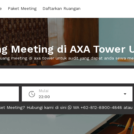
e
Paket Meeting
Daftarkan Ruangan
g Meeting di AXA Tower U
ruang meeting di axa tower untuk audit yang dapat anda sewa m
Mulai
22:00
et Meeting? Hubungi kami di sini
WA +62-812-8900-4848 atau