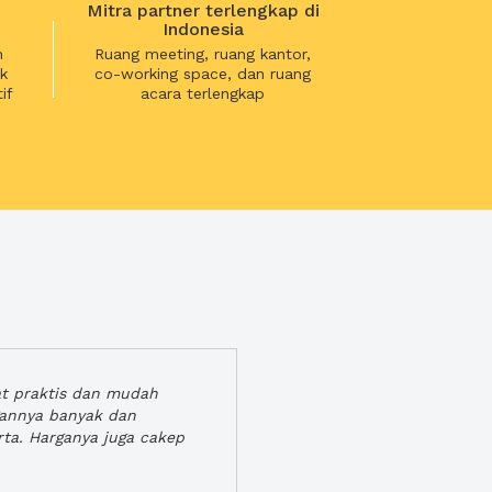
Mitra partner terlengkap di
Indonesia
n
Ruang meeting, ruang kantor,
k
co-working space, dan ruang
if
acara terlengkap
at praktis dan mudah
gannya banyak dan
rta. Harganya juga cakep