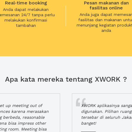
Real-time booking
Pesan makanan dan
fasilitas online
Anda dapat melakukan
Anda juga dapat memesa
emesanan 24/7 tanpa perlu
fasilitas dan makanan untu
melakukan konfirmasi
menunjang kegiatan produkt
tambahan
anda
Apa kata mereka tentang XWORK ?
t up meeting out of
XWORK aplikasinya sang
iences karena merasakan
digunakan. Pilihan ruan
ng berbeda, reasonable
tersebar di seluruh Jaka
rena bisa impress other
banget!
ting room. Meeting bisa