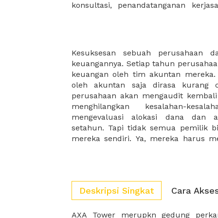
konsultasi, penandatanganan kerja
Kesuksesan sebuah perusahaan dap
Karena meng-audit memerlukan pros
keuangannya. Setiap tahun perusaha
lama, perusahaan yang menyewa tim
keuangan oleh tim akuntan mereka
tempat yang reprsntative untuk para
oleh akuntan saja dirasa kurang
mereka. Untuk keperluan audit terse
perusahaan akan mengaudit kembal
menyiapkan ruangan khusus agar tim 
menghilangkan kesalahan-kesal
dan fokus menyelesaikan laporan sesu
mengevaluasi alokasi dana dan 
bisnis anda tetap sukses dengan 
setahun. Tapi tidak semua pemilik bi
mereka sendiri. Ya, mereka harus me
Deskripsi Singkat
Cara Akse
AXA Tower merupkn gedung perkantoran yang ber
perkantoran yang paling diminati oleh para pelaku