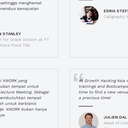
a, sehingga menghemat
enembus kemacetan
EDRIA STEF
Calligraphy S
N STANLEY
 for Snack Division at PT
jahtera Food Tbk
si XWORK yang
At Growth Hacking Asia w
ukan tempat untuk
trainings and Bootcamps
lecture Meeting. Sebagai
time to find a new venu
 membutuhkan tempat
a precious time!
h untuk berbisnis
ge. XWORK bukan hanya
ya.
JULIEN DAL
Head of Com