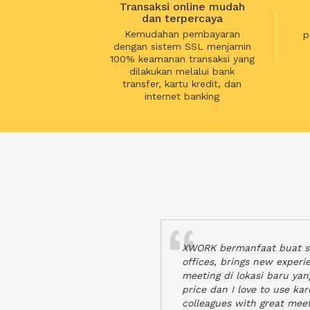
Transaksi online mudah
dan terpercaya
Kemudahan pembayaran
p
dengan sistem SSL menjamin
100% keamanan transaksi yang
dilakukan melalui bank
transfer, kartu kredit, dan
internet banking
XWORK bermanfaat buat se
offices, brings new exper
meeting di lokasi baru ya
price dan I love to use ka
colleagues with great mee