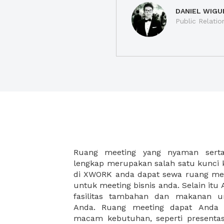
DANIEL WIGU
Public Relatio
Ruang meeting yang nyaman serta 
meeting juga dapat diatur susun
lengkap merupakan salah satu kunci 
kebutuhan dan ketersediaan ruanga
di XWORK anda dapat sewa ruang me
dapat Anda pilih berdasarkan cora
untuk meeting bisnis anda. Selain it
strategis, harga yang sesuai deng
fasilitas tambahan dan makanan 
ataupun disesuaikan dengan kebu
Anda. Ruang meeting dapat Anda
meeting room di XWORK akan mem
macam kebutuhan, seperti presentasi