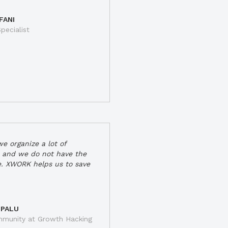
FANI
pecialist
e organize a lot of
 and we do not have the
e. XWORK helps us to save
 PALU
munity at Growth Hacking