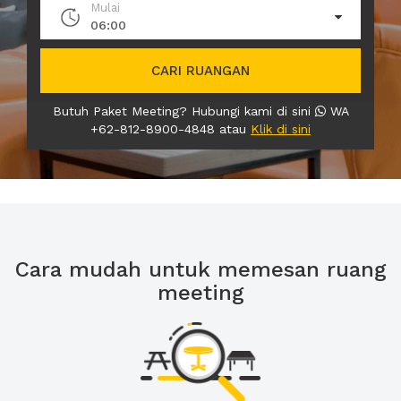
Mulai
06:00
CARI RUANGAN
Butuh Paket Meeting? Hubungi kami di sini
WA
+62-812-8900-4848 atau
Klik di sini
Cara mudah untuk memesan ruang
meeting