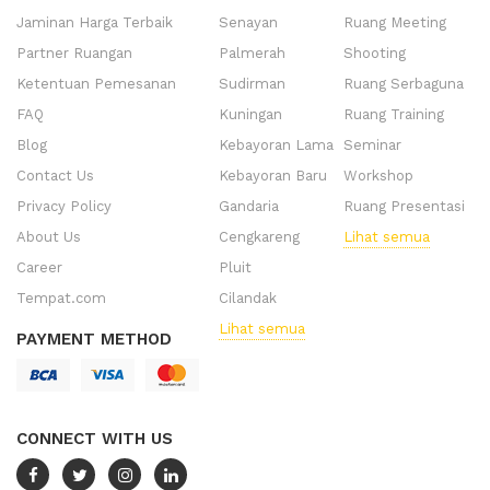
Jaminan Harga Terbaik
Senayan
Ruang Meeting
Partner Ruangan
Palmerah
Shooting
Ketentuan Pemesanan
Sudirman
Ruang Serbaguna
FAQ
Kuningan
Ruang Training
Blog
Kebayoran Lama
Seminar
Contact Us
Kebayoran Baru
Workshop
Privacy Policy
Gandaria
Ruang Presentasi
About Us
Cengkareng
Lihat semua
Career
Pluit
Tempat.com
Cilandak
Lihat semua
PAYMENT METHOD
CONNECT WITH US