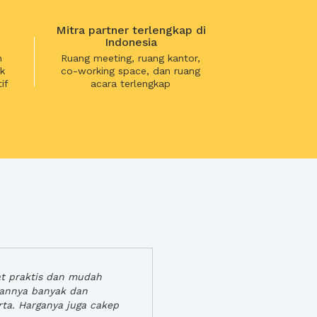
Mitra partner terlengkap di
Indonesia
n
Ruang meeting, ruang kantor,
k
co-working space, dan ruang
if
acara terlengkap
at praktis dan mudah
gannya banyak dan
rta. Harganya juga cakep