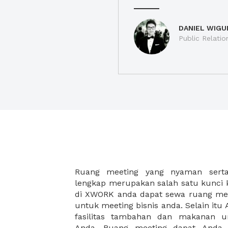
DANIEL WIGU
Public Relatio
Ruang meeting yang nyaman serta 
meeting juga dapat diatur susun
lengkap merupakan salah satu kunci 
kebutuhan dan ketersediaan ruanga
di XWORK anda dapat sewa ruang me
dapat Anda pilih berdasarkan cora
untuk meeting bisnis anda. Selain it
strategis, harga yang sesuai deng
fasilitas tambahan dan makanan 
ataupun disesuaikan dengan kebu
Anda. Ruang meeting dapat Anda
meeting room di XWORK akan mem