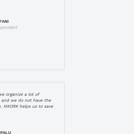
FANI
pecialist
e organize a lot of
 and we do not have the
e. XWORK helps us to save
 PALU