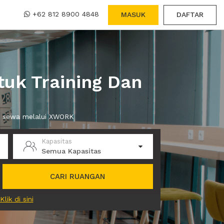
+62 812 8900 4848
MASUK
DAFTAR
uk Training Dan
da sewa melalui XWORK
Kapasitas
Semua Kapasitas
CARI RUANGAN
Klik di sini