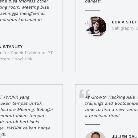
rena bisa impress other
banget!
ting room. Meeting bisa
a, sehingga menghemat
enembus kemacetan
EDRIA STEF
Calligraphy S
N STANLEY
 for Snack Division at PT
jahtera Food Tbk
si XWORK yang
At Growth Hacking Asia w
ukan tempat untuk
trainings and Bootcamps
lecture Meeting. Sebagai
time to find a new venu
 membutuhkan tempat
a precious time!
h untuk berbisnis
ge. XWORK bukan hanya
ya.
JULIEN DAL