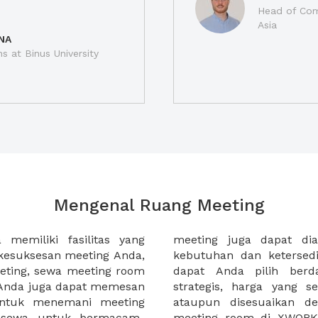
Head of Com
Asia
NA
ns at Binus University
Mengenal Ruang Meeting
memiliki fasilitas yang
an tempat duduk sesuai
kesuksesan meeting Anda,
n. Ribuan ruang meeting
eting, sewa meeting room
k interior, lokasi yang
u Anda juga dapat memesan
an budget meeting Anda,
untuk menemani meeting
tuhan klien Anda. Sewa
 sewa untuk bermacam-
permudah meeting Anda