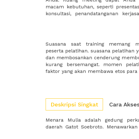
macam kebutuhan, seperti presentasi
konsultasi, penandatanganan kerja
Suasana saat training memang me
mau bukan jika training perusahaan 
peserta pelatihan. suasana pelatihan 
lagi. XWORK akan selalu hadir sebag
dan membosankan cenderung membuat
kurang bersemangat. momen pelati
faktor yang akan membawa etos para 
Deskripsi Singkat
Cara Akse
Menara Mulia adalah gedung perka
daerah Gatot Soebroto. Menawarkan