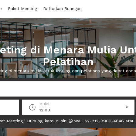
e
Paket Meeting
Daftarkan Ruangan
ting di Menara Mulia Unt
Pelatihan
ting di menara mulia untuk training dan pelatihan yang dapat an
Mulai
12:00
et Meeting? Hubungi kami di sini
WA +62-812-8900-4848 atau