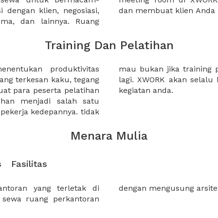
 dengan klien, negosiasi,
dan membuat klien Anda 
sama, dan lainnya. Ruang
Training Dan Pelatihan
nentukan produktivitas
anda berkesan biasa saja?
yang terkesan kaku, tegang
ai solusi untuk kebutuhan
 para peserta pelatihan
kegiatan anda.
han menjadi salah satu
pekerja kedepannya. tidak
Menara Mulia
s
Fasilitas
ntoran yang terletak di
dengan mengusung arsit
 sewa ruang perkantoran