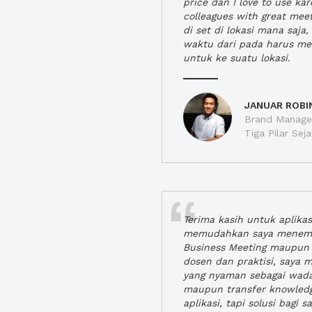
price dan I love to use ka
colleagues with great mee
di set di lokasi mana saj
waktu dari pada harus m
untuk ke suatu lokasi.
JANUAR ROBI
Brand Manager
Tiga Pilar Se
Terima kasih untuk aplika
memudahkan saya menem
Business Meeting maupun 
dosen dan praktisi, saya
yang nyaman sebagai wada
maupun transfer knowled
aplikasi, tapi solusi bagi sa