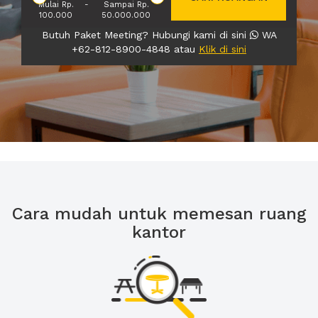
Mulai Rp.
-
Sampai Rp.
100.000
50.000.000
Butuh Paket Meeting? Hubungi kami di sini
WA
+62-812-8900-4848 atau
Klik di sini
Cara mudah untuk memesan ruang
kantor