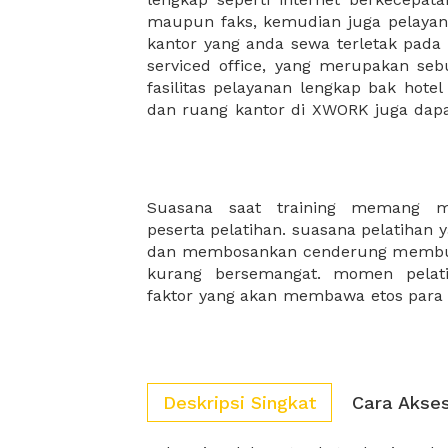
maupun faks, kemudian juga pelayan
sewa, kemudian Anda dapat survey
kantor yang anda sewa terletak pad
kantor Anda, semuanya akan dibuat
serviced office, yang merupakan seb
kantor terbaik Anda, dan juga sewa 
fasilitas pelayanan lengkap bak hotel
dan ruang kantor di XWORK juga da
Suasana saat training memang me
mau bukan jika training perusahaan 
peserta pelatihan. suasana pelatihan 
lagi. XWORK akan selalu hadir sebag
dan membosankan cenderung membuat
kurang bersemangat. momen pelati
faktor yang akan membawa etos para 
Deskripsi Singkat
Cara Akse