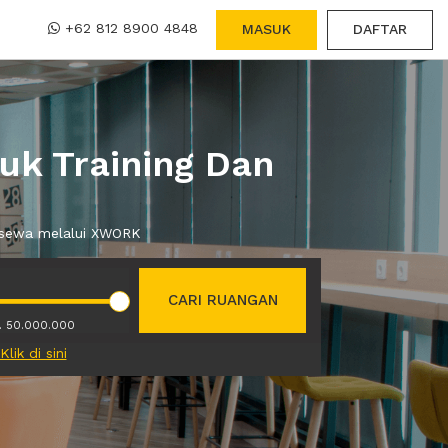
+62 812 8900 4848
MASUK
DAFTAR
uk Training Dan
da sewa melalui XWORK
CARI RUANGAN
. 50.000.000
Klik di sini