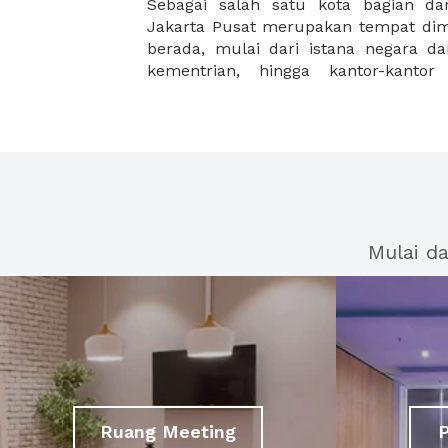
Sebagai salah satu kota bagian dari
Selainitu Jakarta Pusatjuga memiliki
Jakarta Pusat merupakan tempat di
berada, mulai dari istana negara da
kementrian, hingga kantor-kantor
Mulai d
Ruang Meeting