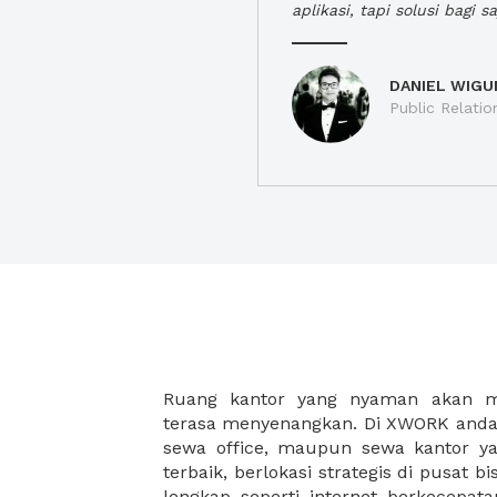
aplikasi, tapi solusi bagi sa
DANIEL WIGU
Public Relatio
Ruang kantor yang nyaman akan 
legalitas usaha baru Anda, seperti sur
terasa menyenangkan. Di XWORK anda 
Perusahaan, Surat Izin Usaha Per
sewa office, maupun sewa kantor yan
pendirian PT maupun akte pendiri
terbaik, berlokasi strategis di pusat bis
Sewa ruang kantor XWORK juga m
lengkap seperti internet berkecepata
kantor Anda, karena anda dapat memi