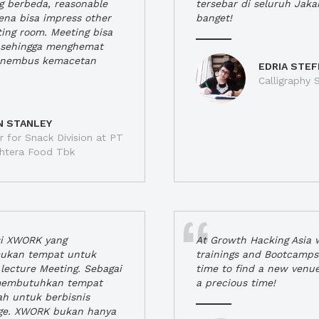
ng berbeda, reasonable
tersebar di seluruh Jaka
rena bisa impress other
banget!
ting room. Meeting bisa
a, sehingga menghemat
enembus kemacetan
EDRIA STEF
Calligraphy S
N STANLEY
 for Snack Division at PT
jahtera Food Tbk
si XWORK yang
At Growth Hacking Asia w
ukan tempat untuk
trainings and Bootcamps
lecture Meeting. Sebagai
time to find a new venu
 membutuhkan tempat
a precious time!
h untuk berbisnis
ge. XWORK bukan hanya