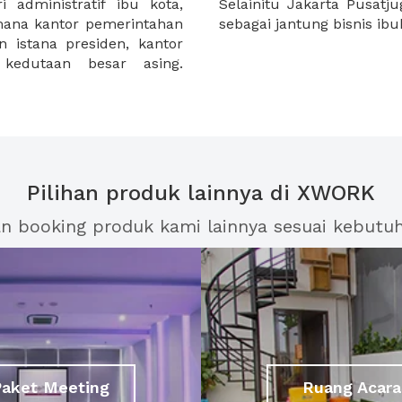
 administratif ibu kota,
 pusat bisnis yang dikenal
mana kantor pemerintahan
sebagai jantung bisnis ib
n istana presiden, kantor
 kedutaan besar asing.
Pilihan produk lainnya di XWORK
an booking produk kami lainnya sesuai kebutu
Paket Meeting
Ruang Acara