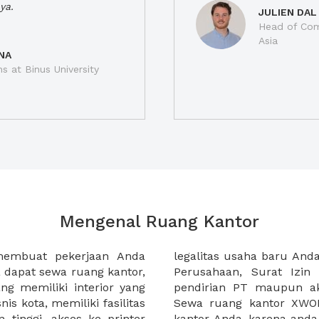
ya.
JULIEN DAL
Head of Com
Asia
NA
ns at Binus University
Mengenal Ruang Kantor
membuat pekerjaan Anda
at domisili, Tanda Domisili
dapat sewa ruang kantor,
dagangan, dan atau akte
g memiliki interior yang
an CV untuk usaha Anda.
nis kota, memiliki fasilitas
empermudah proses sewa
n tinggi, akses ke printer
lih kantor yang akan anda