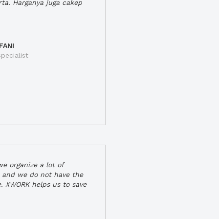
rta. Harganya juga cakep
FANI
pecialist
e organize a lot of
 and we do not have the
e. XWORK helps us to save