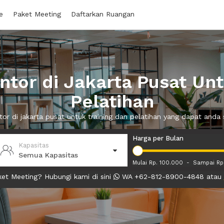
e
Paket Meeting
Daftarkan Ruangan
tor di Jakarta Pusat Unt
Pelatihan
tor di jakarta pusat untuk training dan pelatihan yang dapat an
Harga per Bulan
Kapasitas
Semua Kapasitas
Mulai Rp. 100.000
-
Sampai Rp
et Meeting? Hubungi kami di sini
WA +62-812-8900-4848 atau