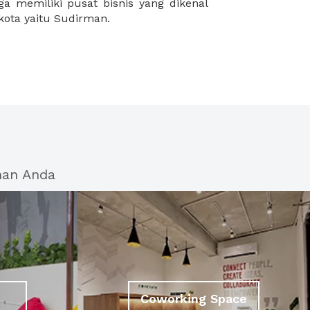
ukota yaitu Sudirman.
han Anda
Coworking Space