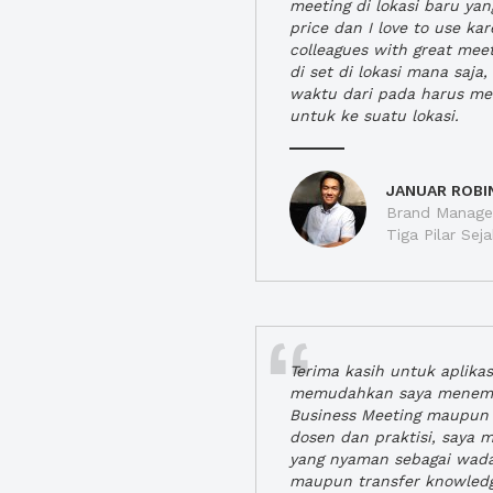
meeting di lokasi baru ya
price dan I love to use ka
colleagues with great mee
di set di lokasi mana saj
waktu dari pada harus m
untuk ke suatu lokasi.
JANUAR ROBI
Brand Manager
Tiga Pilar Se
Terima kasih untuk aplika
memudahkan saya menem
Business Meeting maupun 
dosen dan praktisi, saya
yang nyaman sebagai wada
maupun transfer knowled