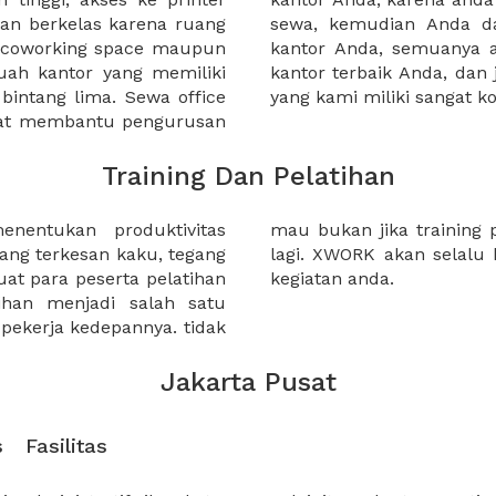
an berkelas karena ruang
 atau mengunjungi calon
a coworking space maupun
 lebih mudah untuk sewa
uah kantor yang memiliki
kantor murah karena harga
 bintang lima. Sewa office
yang kami miliki sangat ko
pat membantu pengurusan
Training Dan Pelatihan
nentukan produktivitas
anda berkesan biasa saja?
yang terkesan kaku, tegang
ai solusi untuk kebutuhan
 para peserta pelatihan
kegiatan anda.
han menjadi salah satu
pekerja kedepannya. tidak
Jakarta Pusat
s
Fasilitas