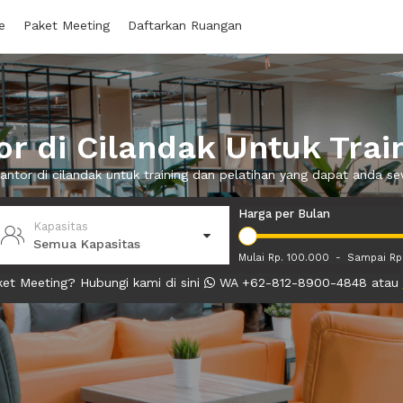
e
Paket Meeting
Daftarkan Ruangan
 di Cilandak Untuk Trai
kantor di cilandak untuk training dan pelatihan yang dapat anda 
Harga per Bulan
Kapasitas
Semua Kapasitas
Mulai Rp. 100.000
-
Sampai Rp
et Meeting? Hubungi kami di sini
WA +62-812-8900-4848 atau