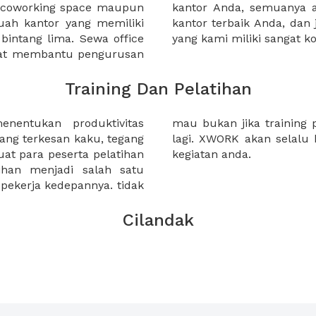
a coworking space maupun
 lebih mudah untuk sewa
uah kantor yang memiliki
kantor murah karena harga
 bintang lima. Sewa office
yang kami miliki sangat ko
pat membantu pengurusan
Training Dan Pelatihan
nentukan produktivitas
anda berkesan biasa saja?
yang terkesan kaku, tegang
ai solusi untuk kebutuhan
 para peserta pelatihan
kegiatan anda.
han menjadi salah satu
pekerja kedepannya. tidak
Cilandak