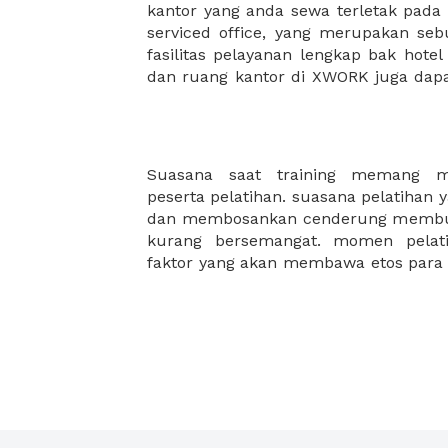
kantor yang anda sewa terletak pad
kantor Anda, semuanya akan dibuat
serviced office, yang merupakan seb
kantor terbaik Anda, dan juga sewa 
fasilitas pelayanan lengkap bak hotel
dan ruang kantor di XWORK juga da
Suasana saat training memang me
mau bukan jika training perusahaan 
peserta pelatihan. suasana pelatihan 
lagi. XWORK akan selalu hadir sebag
dan membosankan cenderung membuat
kurang bersemangat. momen pelati
faktor yang akan membawa etos para 