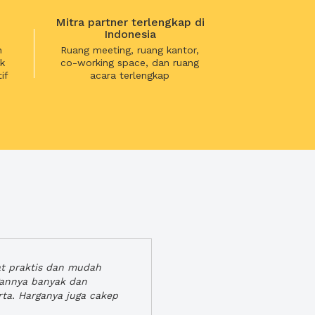
Mitra partner terlengkap di
Indonesia
n
Ruang meeting, ruang kantor,
k
co-working space, dan ruang
if
acara terlengkap
at praktis dan mudah
gannya banyak dan
rta. Harganya juga cakep