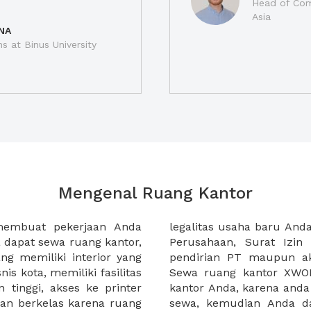
Head of Com
Asia
NA
ns at Binus University
Mengenal Ruang Kantor
membuat pekerjaan Anda
at domisili, Tanda Domisili
dapat sewa ruang kantor,
dagangan, dan atau akte
g memiliki interior yang
an CV untuk usaha Anda.
nis kota, memiliki fasilitas
empermudah proses sewa
n tinggi, akses ke printer
lih kantor yang akan anda
an berkelas karena ruang
 atau mengunjungi calon