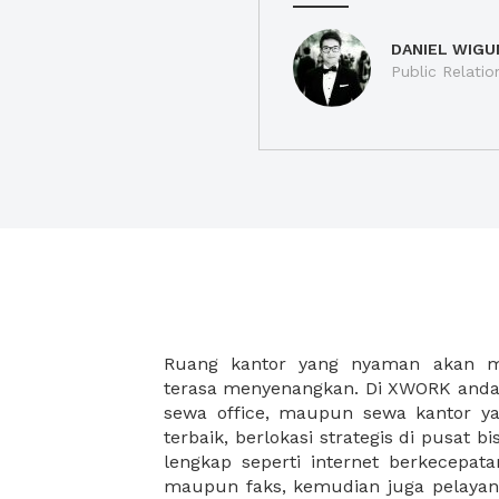
DANIEL WIGU
Public Relatio
Ruang kantor yang nyaman akan 
legalitas usaha baru Anda, seperti sur
terasa menyenangkan. Di XWORK anda 
Perusahaan, Surat Izin Usaha Per
sewa office, maupun sewa kantor yan
pendirian PT maupun akte pendiri
terbaik, berlokasi strategis di pusat bis
Sewa ruang kantor XWORK juga m
lengkap seperti internet berkecepata
kantor Anda, karena anda dapat memi
maupun faks, kemudian juga pelayan
sewa, kemudian Anda dapat survey