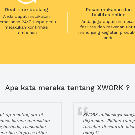
Real-time booking
Pesan makanan dan
fasilitas online
Anda dapat melakukan
Anda juga dapat memesa
emesanan 24/7 tanpa perlu
fasilitas dan makanan untu
melakukan konfirmasi
menunjang kegiatan produkt
tambahan
anda
Apa kata mereka tentang XWORK ?
t up meeting out of
XWORK aplikasinya sang
iences karena merasakan
digunakan. Pilihan ruan
ng berbeda, reasonable
tersebar di seluruh Jaka
rena bisa impress other
banget!