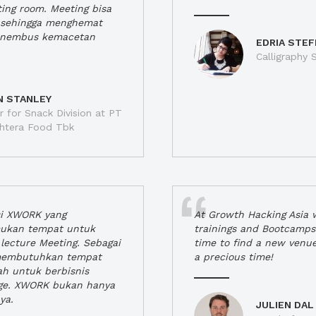
ting room. Meeting bisa
a, sehingga menghemat
enembus kemacetan
EDRIA STEF
Calligraphy S
N STANLEY
 for Snack Division at PT
jahtera Food Tbk
si XWORK yang
At Growth Hacking Asia w
ukan tempat untuk
trainings and Bootcamps
lecture Meeting. Sebagai
time to find a new venu
 membutuhkan tempat
a precious time!
h untuk berbisnis
ge. XWORK bukan hanya
ya.
JULIEN DAL