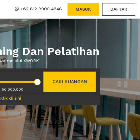
+62 812 8900 4848
MASUK
DAFTAR
ning Dan Pelatihan
sewa melalui XWORK
CARI RUANGAN
. 50.000.000
Klik di sini