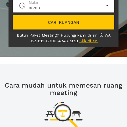
Mulai
06:00
CARI RUANGAN
Butuh Paket Meeting? Hubungi kami di sini
WA
+62-812-8900-4848 atau
Klik di sini
Cara mudah untuk memesan ruang
meeting