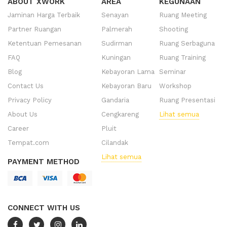
ABOUT XWORK
AREA
KEGUNAAN
Jaminan Harga Terbaik
Senayan
Ruang Meeting
Partner Ruangan
Palmerah
Shooting
Ketentuan Pemesanan
Sudirman
Ruang Serbaguna
FAQ
Kuningan
Ruang Training
Blog
Kebayoran Lama
Seminar
Contact Us
Kebayoran Baru
Workshop
Privacy Policy
Gandaria
Ruang Presentasi
About Us
Cengkareng
Lihat semua
Career
Pluit
Tempat.com
Cilandak
Lihat semua
PAYMENT METHOD
CONNECT WITH US