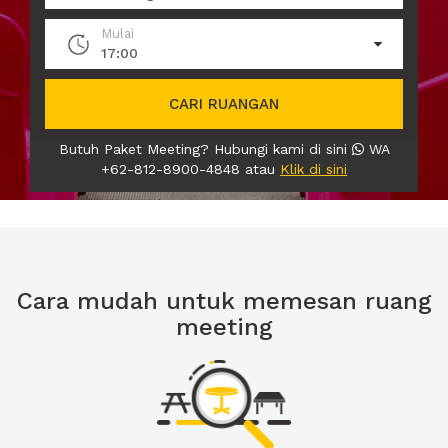
Mulai
17:00
CARI RUANGAN
Butuh Paket Meeting? Hubungi kami di sini
WA
+62-812-8900-4848 atau
Klik di sini
Cara mudah untuk memesan ruang
meeting