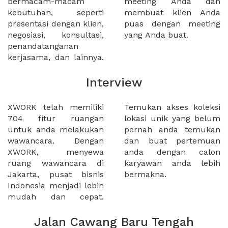
bermacam-macam
meeting Anda dan
kebutuhan, seperti
membuat klien Anda
presentasi dengan klien,
puas dengan meeting
negosiasi, konsultasi,
yang Anda buat.
penandatanganan
kerjasama, dan lainnya.
Interview
XWORK telah memiliki
Temukan akses koleksi
704 fitur ruangan
lokasi unik yang belum
untuk anda melakukan
pernah anda temukan
wawancara. Dengan
dan buat pertemuan
XWORK, menyewa
anda dengan calon
ruang wawancara di
karyawan anda lebih
Jakarta, pusat bisnis
bermakna.
Indonesia menjadi lebih
mudah dan cepat.
Jalan Cawang Baru Tengah