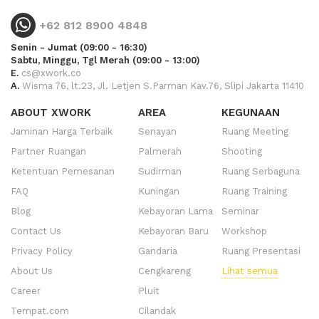
+62 812 8900 4848
Senin - Jumat (09:00 - 16:30)
Sabtu, Minggu, Tgl Merah (09:00 - 13:00)
E.
cs@xwork.co
A.
Wisma 76, lt.23, Jl. Letjen S.Parman Kav.76, Slipi Jakarta 11410
ABOUT XWORK
AREA
KEGUNAAN
Jaminan Harga Terbaik
Senayan
Ruang Meeting
Partner Ruangan
Palmerah
Shooting
Ketentuan Pemesanan
Sudirman
Ruang Serbaguna
FAQ
Kuningan
Ruang Training
Blog
Kebayoran Lama
Seminar
Contact Us
Kebayoran Baru
Workshop
Privacy Policy
Gandaria
Ruang Presentasi
About Us
Cengkareng
Lihat semua
Career
Pluit
Tempat.com
Cilandak