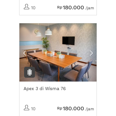
180.000
Rp
10
/jam
Previous
Next2
Apex 3 di Wisma 76
180.000
Rp
10
/jam