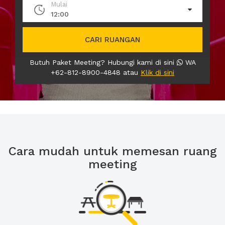
Mulai
12:00
CARI RUANGAN
Butuh Paket Meeting? Hubungi kami di sini
WA
+62-812-8900-4848 atau
Klik di sini
Cara mudah untuk memesan ruang
meeting