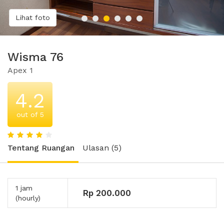
Lihat foto
Wisma 76
Apex 1
4.2
out of 5
Tentang Ruangan
Ulasan (5)
1 jam
Rp 200.000
(hourly)