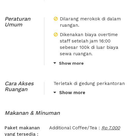
Peraturan
Dilarang merokok di dalam
Umum
ruangan.
Dikenakan biaya overtime
staff setelah jam 16:00
sebesar 100k di luar biaya
sewa ruangan.
Jika jumlah tamu melebihi
Show more
kapasitas, wajib menginfokan
terlebih dahulu ke pihak
XWORK.
Cara Akses
Terletak di gedung perkantoran
Ruangan
daerah Slipi
Jika ada perubahan display
Show more
mohon di infokan ke pihak
Akses halte Transjakarta adalah
XWORK atau dengan pihak
halte Slipi Kemanggisan
yang terkait.
Makanan & Minuman
Akses Stasiun Commuter Line
Jika tanpa pemberitahuan
adalah Stasiun Pal Merah dan
dan melakukan perubahan
Paket makanan
Additional Coffee/Tea :
Stasiun Tanah Abang
Rp 7.000
sendiri maka akan dikenakan
yang tersedia :