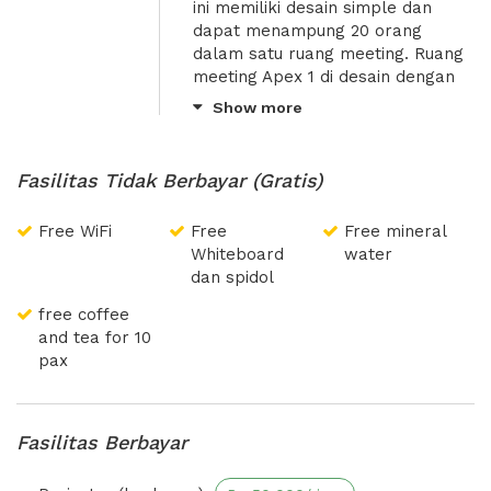
ini memiliki desain simple dan
dapat menampung 20 orang
dalam satu ruang meeting. Ruang
meeting Apex 1 di desain dengan
mirip seperti suasana kantor
Show more
namun elegan dan juga sangat
nyaman dan juga besar, memiliki
area parkir yang luas. Berlokasi di
Fasilitas Tidak Berbayar (Gratis)
daerah Slipi, Jakarta Barat di
tengah lokasi perkantoran, dan
Free WiFi
Free
Free mineral
juga bersebelahan dengan hotel
Whiteboard
water
Menara Peninsula, mudah di akses
dan spidol
oleh transportasi apapun, karena
dekat dengan halte busway Slipi
free coffee
Kemanggisan dan serta stasiun
and tea for 10
KRL Palmerah maupun Tanah
pax
Abang.
Fasilitas Berbayar