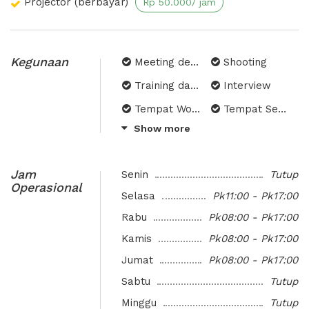
Projector (berbayar)
Rp 50.000/ jam
Kegunaan
Meeting dengan Tamu
Shooting
Training dan Pelatihan
Interview
Tempat Workshop
Tempat Seminar
Show more
Serbaguna
Presentasi
Kantor Sementara
Internal Meeting Perusahaan
Jam
Senin
Tutup
Audit
Konsultasi
Operasional
Selasa
Pk11:00 - Pk17:00
Negosiasi
Diskusi
Rabu
Pk08:00 - Pk17:00
Bimbel (Bimbingan Belajar)
Psikotest
Kamis
Pk08:00 - Pk17:00
Pemutaran Film
Jumat
Pk08:00 - Pk17:00
Sabtu
Tutup
Minggu
Tutup