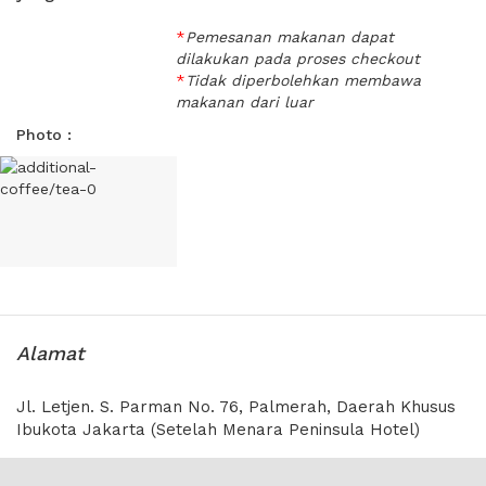
Dekat dengan mall Central Park,
charge sebesar 50% dari
mall Taman Anggrek, plaza Slipi
harga sewa.
*
Pemesanan makanan dapat
Jaya, hotel Menara Peninsula, dan
dilakukan pada proses checkout
Tempat menunggu tamu
Wisma Asia BCA
*
Tidak diperbolehkan membawa
penyewa adalah di Lounge
makanan dari luar
Akses mudah dari Tomang dan
lantai 25.
Grogol
Photo :
Terdapat gedung parkir untuk
menampung banyak kendaraan
Masuk gedung dari lobby, naik lift
langsung ke lantai 25
Tunjukkan email konfirmasi
booking via XWORK setiba di
lokasi
Alamat
Jl. Letjen. S. Parman No. 76, Palmerah, Daerah Khusus
Ibukota Jakarta (Setelah Menara Peninsula Hotel)