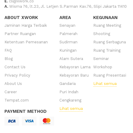
E.
cs@xwork.co
A.
Wisma 76, lt.23, Jl. Letjen S.Parman Kav.76, Slipi Jakarta 11410
ABOUT XWORK
AREA
KEGUNAAN
Jaminan Harga Terbaik
Senayan
Ruang Meeting
Partner Ruangan
Palmerah
Shooting
Ketentuan Pemesanan
Sudirman
Ruang Serbaguna
FAQ
Kuningan
Ruang Training
Blog
Alam Sutera
Seminar
Contact Us
Kebayoran Lama
Workshop
Privacy Policy
Kebayoran Baru
Ruang Presentasi
About Us
Gandaria
Lihat semua
Career
Puri Indah
Tempat.com
Cengkareng
Lihat semua
PAYMENT METHOD