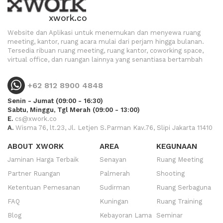
xwork.co
Website dan Aplikasi untuk menemukan dan menyewa ruang
meeting, kantor, ruang acara mulai dari perjam hingga bulanan.
Tersedia ribuan ruang meeting, ruang kantor, coworking space,
virtual office, dan ruangan lainnya yang senantiasa bertambah
+62 812 8900 4848
Senin - Jumat (09:00 - 16:30)
Sabtu, Minggu, Tgl Merah (09:00 - 13:00)
E.
cs@xwork.co
A.
Wisma 76, lt.23, Jl. Letjen S.Parman Kav.76, Slipi Jakarta 11410
ABOUT XWORK
AREA
KEGUNAAN
Jaminan Harga Terbaik
Senayan
Ruang Meeting
Partner Ruangan
Palmerah
Shooting
Ketentuan Pemesanan
Sudirman
Ruang Serbaguna
FAQ
Kuningan
Ruang Training
Blog
Kebayoran Lama
Seminar