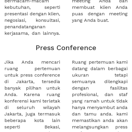
bermacam-macam
meeting Anda dan
kebutuhan, seperti
membuat klien Anda
presentasi dengan klien,
puas dengan meeting
negosiasi, konsultasi,
yang Anda buat.
penandatanganan
kerjasama, dan lainnya.
Press Conference
Jika Anda mencari
Ruang pertemuan kami
ruang pertemuan
datang dalam berbagai
untuk press conference
ukuran tetapi
di Jakarta, tersedia
semuanya dilengkapi
banyak pilihan untuk
dengan fasilitas
Anda. Karena ruang
profesional, dan staf
konferensi kami terletak
yang ramah untuk tidak
di seluruh wilayah
hanya menyambut anda
Jakarta, juga termasuk
dan tamu anda. kami
beberapa kota lain
memastikan anda akan
seperti Bekasi,
melangsungkan press