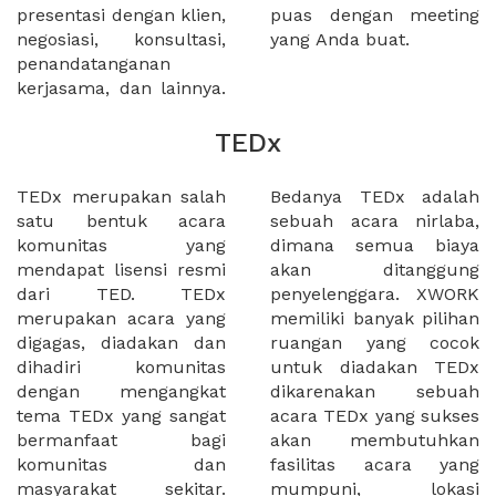
presentasi dengan klien,
puas dengan meeting
negosiasi, konsultasi,
yang Anda buat.
penandatanganan
kerjasama, dan lainnya.
TEDx
TEDx merupakan salah
Bedanya TEDx adalah
satu bentuk acara
sebuah acara nirlaba,
komunitas yang
dimana semua biaya
mendapat lisensi resmi
akan ditanggung
dari TED. TEDx
penyelenggara. XWORK
merupakan acara yang
memiliki banyak pilihan
digagas, diadakan dan
ruangan yang cocok
dihadiri komunitas
untuk diadakan TEDx
dengan mengangkat
dikarenakan sebuah
tema TEDx yang sangat
acara TEDx yang sukses
bermanfaat bagi
akan membutuhkan
komunitas dan
fasilitas acara yang
masyarakat sekitar.
mumpuni, lokasi