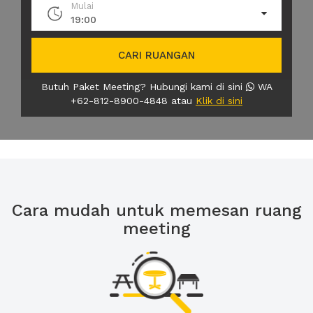
Mulai
19:00
CARI RUANGAN
Butuh Paket Meeting? Hubungi kami di sini
WA
+62-812-8900-4848 atau
Klik di sini
Cara mudah untuk memesan ruang
meeting