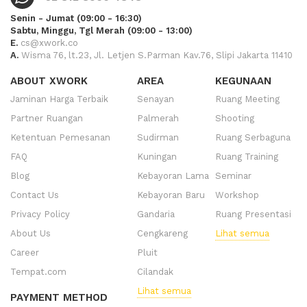
Senin - Jumat (09:00 - 16:30)
Sabtu, Minggu, Tgl Merah (09:00 - 13:00)
E.
cs@xwork.co
A.
Wisma 76, lt.23, Jl. Letjen S.Parman Kav.76, Slipi Jakarta 11410
ABOUT XWORK
AREA
KEGUNAAN
Jaminan Harga Terbaik
Senayan
Ruang Meeting
Partner Ruangan
Palmerah
Shooting
Ketentuan Pemesanan
Sudirman
Ruang Serbaguna
FAQ
Kuningan
Ruang Training
Blog
Kebayoran Lama
Seminar
Contact Us
Kebayoran Baru
Workshop
Privacy Policy
Gandaria
Ruang Presentasi
About Us
Cengkareng
Lihat semua
Career
Pluit
Tempat.com
Cilandak
Lihat semua
PAYMENT METHOD