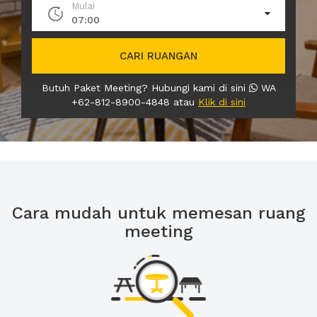
Mulai
07:00
CARI RUANGAN
Butuh Paket Meeting? Hubungi kami di sini
WA
+62-812-8900-4848 atau
Klik di sini
Cara mudah untuk memesan ruang
meeting