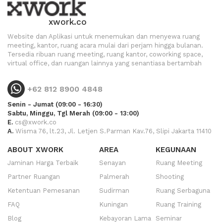
xwork.co
Website dan Aplikasi untuk menemukan dan menyewa ruang
meeting, kantor, ruang acara mulai dari perjam hingga bulanan.
Tersedia ribuan ruang meeting, ruang kantor, coworking space,
virtual office, dan ruangan lainnya yang senantiasa bertambah
+62 812 8900 4848
Senin - Jumat (09:00 - 16:30)
Sabtu, Minggu, Tgl Merah (09:00 - 13:00)
E.
cs@xwork.co
A.
Wisma 76, lt.23, Jl. Letjen S.Parman Kav.76, Slipi Jakarta 11410
ABOUT XWORK
AREA
KEGUNAAN
Jaminan Harga Terbaik
Senayan
Ruang Meeting
Partner Ruangan
Palmerah
Shooting
Ketentuan Pemesanan
Sudirman
Ruang Serbaguna
FAQ
Kuningan
Ruang Training
Blog
Kebayoran Lama
Seminar