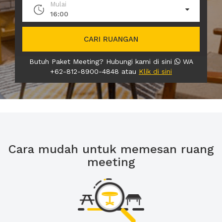
Mulai
16:00
CARI RUANGAN
Butuh Paket Meeting? Hubungi kami di sini
WA
+62-812-8900-4848 atau
Klik di sini
Cara mudah untuk memesan ruang
meeting