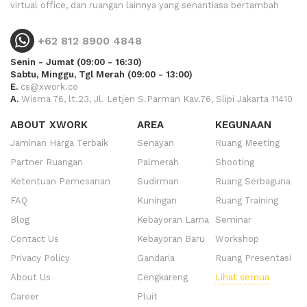
virtual office, dan ruangan lainnya yang senantiasa bertambah
+62 812 8900 4848
Senin - Jumat (09:00 - 16:30)
Sabtu, Minggu, Tgl Merah (09:00 - 13:00)
E.
cs@xwork.co
A.
Wisma 76, lt.23, Jl. Letjen S.Parman Kav.76, Slipi Jakarta 11410
ABOUT XWORK
AREA
KEGUNAAN
Jaminan Harga Terbaik
Senayan
Ruang Meeting
Partner Ruangan
Palmerah
Shooting
Ketentuan Pemesanan
Sudirman
Ruang Serbaguna
FAQ
Kuningan
Ruang Training
Blog
Kebayoran Lama
Seminar
Contact Us
Kebayoran Baru
Workshop
Privacy Policy
Gandaria
Ruang Presentasi
About Us
Cengkareng
Lihat semua
Career
Pluit