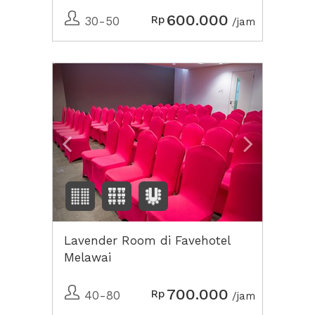
600.000
Rp
30-50
/jam
Previous
Next2
Lavender Room di Favehotel
Melawai
700.000
Rp
40-80
/jam