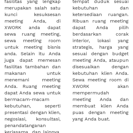
fasilitas yang lengkap
tempat duduk sesuai
merupakan salah satu
kebutuhan dan
kunci kesuksesan
ketersediaan ruangan.
meeting Anda, di
Ribuan ruang meeting
XWORK anda dapat
dapat Anda pilih
sewa ruang meeting,
berdasarkan corak
sewa meeting room
interior, lokasi yang
untuk meeting bisnis
strategis, harga yang
anda. Selain itu Anda
sesuai dengan budget
juga dapat memesan
meeting Anda, ataupun
fasilitas tambahan dan
disesuaikan dengan
makanan untuk
kebutuhan klien Anda.
menemani meeting
Sewa meeting room di
Anda. Ruang meeting
XWORK akan
dapat Anda sewa untuk
mempermudah
bermacam-macam
meeting Anda dan
kebutuhan, seperti
membuat klien Anda
presentasi dengan klien,
puas dengan meeting
negosiasi, konsultasi,
yang Anda buat.
penandatanganan
kerjasama, dan lainnya.