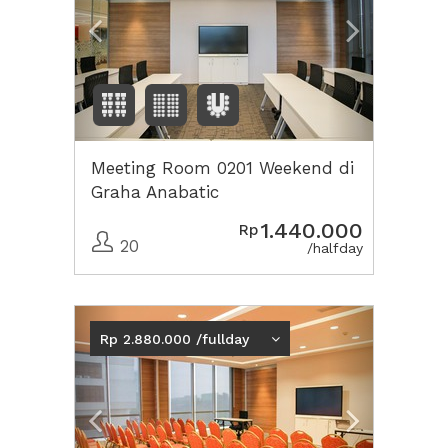
Meeting Room 0201 Weekend di
Graha Anabatic
1.440.000
Rp
20
/halfday
Previous
Next2
Rp 2.880.000 /fullday