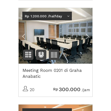
Previous
Next2
Rp 1.200.000 /halfday
Meeting Room 0201 di Graha
Anabatic
300.000
Rp
20
/jam
Previous
Next2