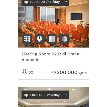
Rp 1.200.000 /halfday
Meeting Room 0202 di Graha
Anabatic
300.000
Rp
20
/jam
Previous
Next2
Rp 2.880.000 /fullday