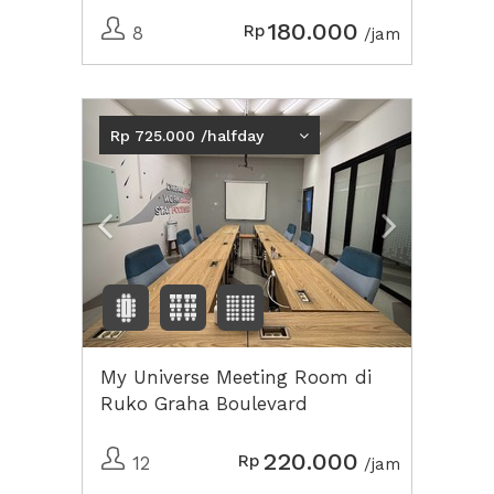
180.000
Rp
8
/jam
Previous
Next2
Rp 725.000 /halfday
My Universe Meeting Room di
Ruko Graha Boulevard
220.000
Rp
12
/jam