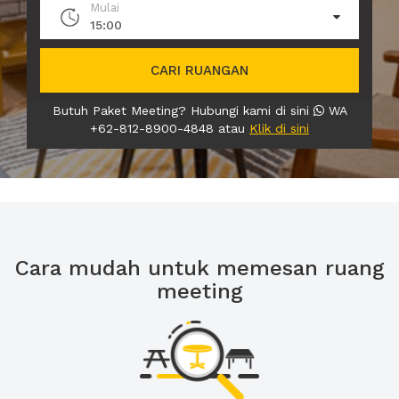
Mulai
15:00
CARI RUANGAN
Butuh Paket Meeting? Hubungi kami di sini
WA
+62-812-8900-4848 atau
Klik di sini
Cara mudah untuk memesan ruang
meeting