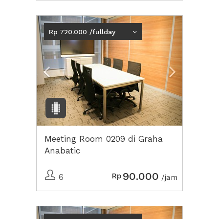
Previous
Next2
Rp 720.000 /fullday
Meeting Room 0209 di Graha
Anabatic
90.000
Rp
6
/jam
Previous
Next2