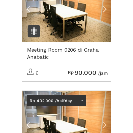
Meeting Room 0206 di Graha
Anabatic
90.000
Rp
6
/jam
Previous
Next2
Rp 432.000 /halfday