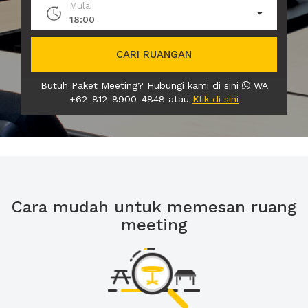
Mulai
18:00
CARI RUANGAN
Butuh Paket Meeting? Hubungi kami di sini
WA
+62-812-8900-4848 atau
Klik di sini
Cara mudah untuk memesan ruang
meeting