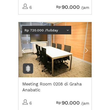
90.000
Rp
6
/jam
Previous
Next2
Rp 720.000 /fullday
Meeting Room 0208 di Graha
Anabatic
90.000
Rp
6
/jam