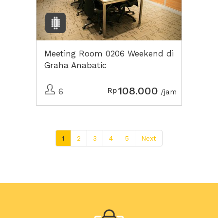
Meeting Room 0206 Weekend di
Graha Anabatic
108.000
Rp
6
/jam
1
2
3
4
5
Next