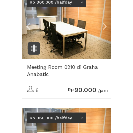
Rp 360.000 /halfday
Meeting Room 0210 di Graha
Anabatic
90.000
Rp
6
/jam
Previous
Next2
Rp 360.000 /halfday