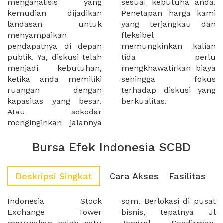
menganalisis yang
sesuai kebutuha anda.
kemudian dijadikan
Penetapan harga kami
landasan untuk
yang terjangkau dan
menyampaikan
fleksibel
pendapatnya di depan
memungkinkan kalian
publik. Ya, diskusi telah
tida perlu
menjadi kebutuhan,
mengkhawatirkan biaya
ketika anda memiliki
sehingga fokus
ruangan dengan
terhadap diskusi yang
kapasitas yang besar.
berkualitas.
Atau sekedar
menginginkan jalannya
Bursa Efek Indonesia SCBD
Deskripsi Singkat
Cara Akses
Fasilitas
Indonesia Stock
sqm. Berlokasi di pusat
Exchange Tower
bisnis, tepatnya Jl
merupakan salah satu
Jendral Soedirman,