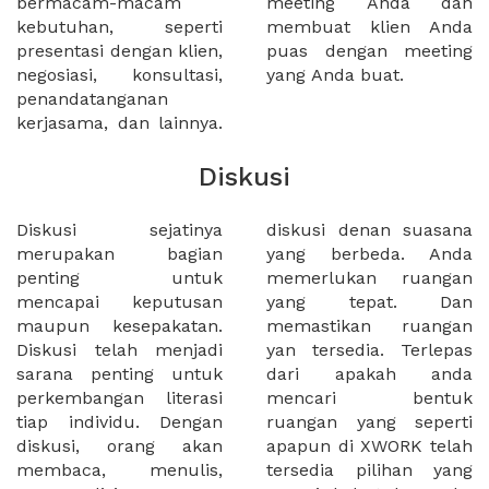
bermacam-macam
meeting Anda dan
kebutuhan, seperti
membuat klien Anda
presentasi dengan klien,
puas dengan meeting
negosiasi, konsultasi,
yang Anda buat.
penandatanganan
kerjasama, dan lainnya.
Diskusi
Diskusi sejatinya
diskusi denan suasana
merupakan bagian
yang berbeda. Anda
penting untuk
memerlukan ruangan
mencapai keputusan
yang tepat. Dan
maupun kesepakatan.
memastikan ruangan
Diskusi telah menjadi
yan tersedia. Terlepas
sarana penting untuk
dari apakah anda
perkembangan literasi
mencari bentuk
tiap individu. Dengan
ruangan yang seperti
diskusi, orang akan
apapun di XWORK telah
membaca, menulis,
tersedia pilihan yang