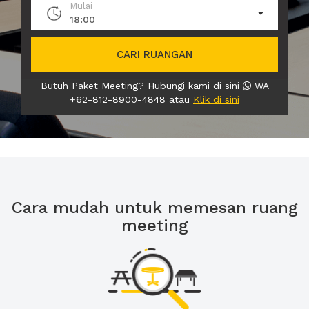
Mulai
18:00
CARI RUANGAN
Butuh Paket Meeting? Hubungi kami di sini
WA
+62-812-8900-4848 atau
Klik di sini
Cara mudah untuk memesan ruang
meeting