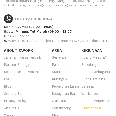
Tersedia ribuan ruang meeting, ruang kantor, coworking space,
virtual office, dan ruangan lainnya yang senantiasa bertambah
+62 812 8900 4848
Senin - Jumat (09:00 - 16:30)
Sabtu, Minggu, Tgl Merah (09:00 - 13:00)
E.
cs@xwork.co
A.
Wisma 76, lt.23, Jl. Letjen S.Parman Kav.76, Slipi Jakarta 11410
ABOUT XWORK
AREA
KEGUNAAN
Jaminan Harga Terbaik
Senayan
Ruang Meeting
Partner Ruangan
Palmerah
Shooting
Ketentuan Pemesanan
Sudirman
Ruang Serbaguna
FAQ
Kuningan
Ruang Training
Blog
Kebayoran Lama
Seminar
Contact Us
Kebayoran Baru
Workshop
Privacy Policy
Gandaria
Ruang Presentasi
About Us
Cengkareng
Lihat semua
Career
Pluit