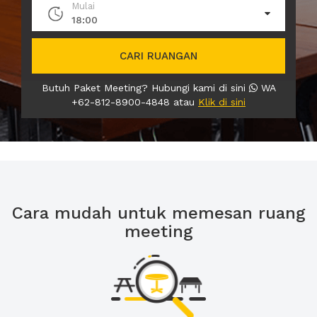
Mulai
18:00
CARI RUANGAN
Butuh Paket Meeting? Hubungi kami di sini
WA
+62-812-8900-4848 atau
Klik di sini
Cara mudah untuk memesan ruang
meeting