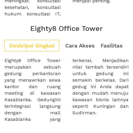
meningkat. konsultasi
menjadi penting.
kesehatan, konsultasi
hukum konsultasi IT,
Eighty8 Office Tower
Deskripsi Singkat
Cara Akses
Fasilitas
Eighty8 Office Tower
terkenal. Menjadikan
merupakan sebuah
nilai tambah tersendiri
gedung perkantoran
untuk gedung ini
yang menawrkan sewa
semakin berkelas. Dari
kantor dan ruang
gedug ini Anda dapat
meeting di kawasan
dengan mudah menuju
Kasablanka. Gedungini
kawasan bisnis lainnya
terintegrasi langsung
seperti Kuningan dan
dengan mall
Sudirman.
Kasablanka yang