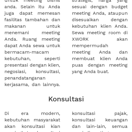
untuk meeting bisnis
strategis, harga yang
anda. Selain itu Anda
sesuai dengan budget
juga dapat memesan
meeting Anda, ataupun
fasilitas tambahan dan
disesuaikan dengan
makanan untuk
kebutuhan klien Anda.
menemani meeting
Sewa meeting room di
Anda. Ruang meeting
XWORK akan
dapat Anda sewa untuk
mempermudah
bermacam-macam
meeting Anda dan
kebutuhan, seperti
membuat klien Anda
presentasi dengan klien,
puas dengan meeting
negosiasi, konsultasi,
yang Anda buat.
penandatanganan
kerjasama, dan lainnya.
Konsultasi
Di era modern,
konsultasi pajak,
kebutuhan masyarakat
konsultasi keuangan
akan konsultasi kian
dan lain-lain, semua