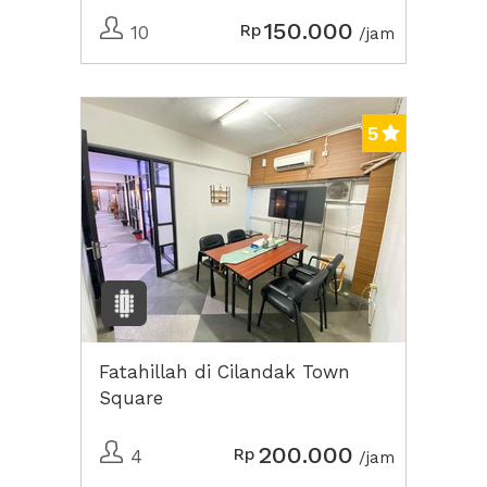
150.000
Rp
10
/jam
5
Fatahillah di Cilandak Town
Square
200.000
Rp
4
/jam