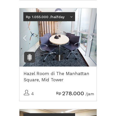
Previous
Next2
Rp 1.055.000 /halfday
Hazel Room di The Manhattan
Square, Mid Tower
278.000
Rp
4
/jam
Previous
Next2