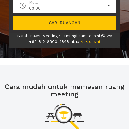
Mulai
09:00
CARI RUANGAN
Butuh Paket Meeting? Hubungi kami di sini
WA
+62-812-8900-4848 atau
Klik di sini
Cara mudah untuk memesan ruang
meeting