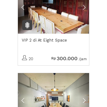
VIP 2 di At Eight Space
300.000
Rp
20
/jam
Previous
Next2