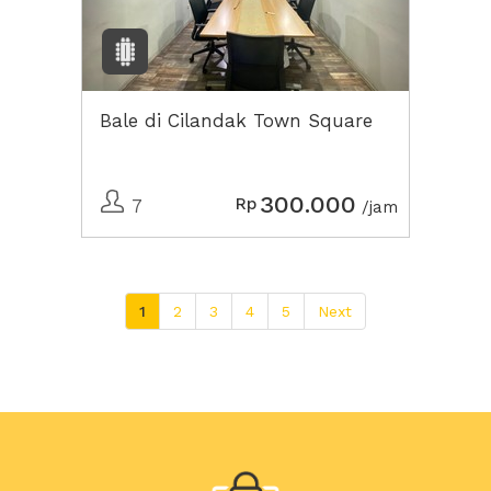
Bale di Cilandak Town Square
300.000
Rp
7
/jam
1
2
3
4
5
Next