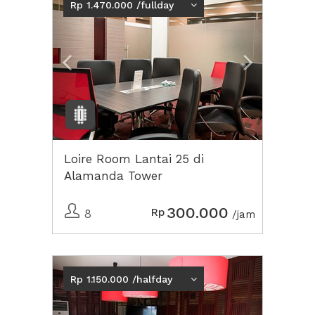
Rp 1.470.000 /fullday
Loire Room Lantai 25 di
Alamanda Tower
300.000
Rp
8
/jam
Previous
Next2
Rp 1.150.000 /halfday