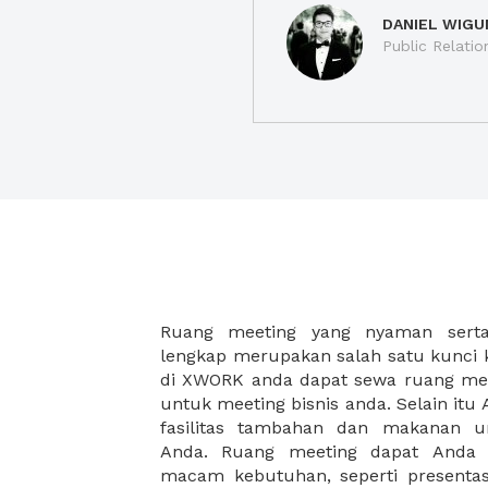
DANIEL WIGU
Public Relatio
Ruang meeting yang nyaman serta 
meeting juga dapat diatur susun
lengkap merupakan salah satu kunci 
kebutuhan dan ketersediaan ruanga
di XWORK anda dapat sewa ruang me
dapat Anda pilih berdasarkan cora
untuk meeting bisnis anda. Selain it
strategis, harga yang sesuai deng
fasilitas tambahan dan makanan 
ataupun disesuaikan dengan kebu
Anda. Ruang meeting dapat Anda
meeting room di XWORK akan mem
macam kebutuhan, seperti presentasi