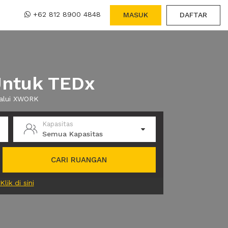
+62 812 8900 4848
MASUK
DAFTAR
Untuk TEDx
lalui XWORK
Kapasitas
Semua Kapasitas
CARI RUANGAN
Klik di sini