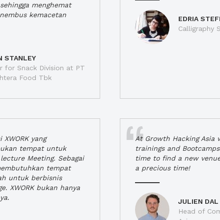
a, sehingga menghemat
enembus kemacetan
EDRIA STEF
Calligraphy S
N STANLEY
 for Snack Division at PT
jahtera Food Tbk
si XWORK yang
At Growth Hacking Asia w
ukan tempat untuk
trainings and Bootcamps
lecture Meeting. Sebagai
time to find a new venu
 membutuhkan tempat
a precious time!
h untuk berbisnis
ge. XWORK bukan hanya
ya.
JULIEN DAL
Head of Com