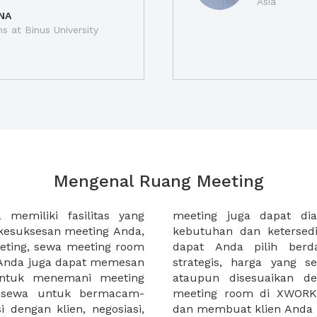
Asia
NA
ns at Binus University
Mengenal Ruang Meeting
memiliki fasilitas yang
an tempat duduk sesuai
kesuksesan meeting Anda,
n. Ribuan ruang meeting
eting, sewa meeting room
k interior, lokasi yang
u Anda juga dapat memesan
an budget meeting Anda,
untuk menemani meeting
tuhan klien Anda. Sewa
 sewa untuk bermacam-
permudah meeting Anda
 dengan klien, negosiasi,
dan membuat klien Anda 