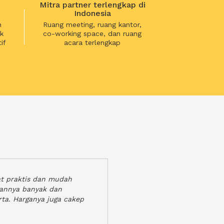
Mitra partner terlengkap di
Indonesia
n
Ruang meeting, ruang kantor,
k
co-working space, dan ruang
if
acara terlengkap
at praktis dan mudah
gannya banyak dan
rta. Harganya juga cakep