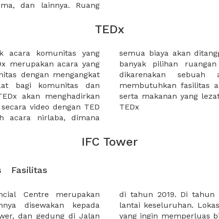
sama, dan lainnya. Ruang
TEDx
k acara komunitas yang
lenggara. XWORK memiliki
unitas dengan mengangkat
Dx yang sukses akan
at bagi komunitas dan
mpuni, lokasi strategis,
t TEDx akan menghadirkan
 peserta yang menghadiri
 secara video dengan TED
TEDx
h acara nirlaba, dimana
IFC Tower
s
Fasilitas
ancial Centre merupakan
 ini akan terdiri dari 49
hnya disewakan kepada
 strategis bagi perusahaan
ower, dan gedung di Jalan
a karena merupakan salah