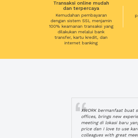
Transaksi online mudah
dan terpercaya
Kemudahan pembayaran
p
dengan sistem SSL menjamin
100% keamanan transaksi yang
dilakukan melalui bank
transfer, kartu kredit, dan
internet banking
XWORK bermanfaat buat se
offices, brings new exper
meeting di lokasi baru ya
price dan I love to use ka
colleagues with great mee