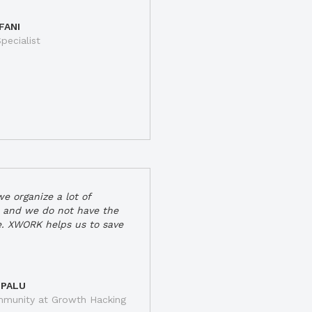
FANI
pecialist
e organize a lot of
 and we do not have the
e. XWORK helps us to save
 PALU
munity at Growth Hacking