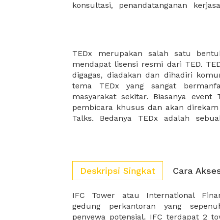
konsultasi, penandatanganan kerja
TEDx merupakan salah satu bentu
semua biaya akan ditanggung penye
mendapat lisensi resmi dari TED. TEDx merupakan acara yang
banyak pilihan ruangan yang cocok untuk diadakan TEDx
digagas, diadakan dan dihadiri kom
dikarenakan sebuah acara TE
tema TEDx yang sangat bermanfa
membutuhkan fasilitas acara yang mu
masyarakat sekitar. Biasanya even
serta makanan yang lezat untuk para
pembicara khusus dan akan direkam
Talks. Bedanya TEDx adalah sebua
Deskripsi Singkat
Cara Akse
IFC Tower atau International Fin
di tahun 2019. Di tahun 2019, gedung
gedung perkantoran yang sepenu
lantai keseluruhan. Lokasi ini sangat
penyewa potensial. IFC terdapat 2 t
yang ingin memperluas bisnis merek