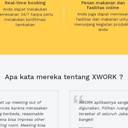
Real-time booking
Pesan makanan dan
fasilitas online
Anda dapat melakukan
Anda juga dapat memesa
emesanan 24/7 tanpa perlu
fasilitas dan makanan untu
melakukan konfirmasi
menunjang kegiatan produkt
tambahan
anda
Apa kata mereka tentang XWORK ?
t up meeting out of
XWORK aplikasinya sang
iences karena merasakan
digunakan. Pilihan ruan
ng berbeda, reasonable
tersebar di seluruh Jaka
rena bisa impress other
banget!
ting room. Meeting bisa