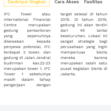
Deskripsi Singkat
Cara Akses
Fasilitas
IFC Tower atau
target selesai di tahun
International Financial
2019. Di tahun 2019,
Centre merupakan
gedung ini akan terdiri
gedung perkantoran
dari 49 lantai
yang sepenuhnya
keseluruhan. Lokasi ini
disewakan kepada
sangat strategis bagi
penyewa potensial. IFC
perusahaan yang ingin
terdapat 2 tower, dan
memperluas bisnis
gedung di Jalan Jendral
mereka karena
Sudirman kav.22-23
merupakan salah satu
merupakan tower 1. IFC
pusat kegiatan bisnis di
Tower 1 sebetulnya
Jakarta.
masih dalam tahap
pengerjaan dengan