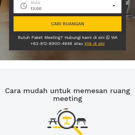
Mulai
13:00
CARI RUANGAN
Butuh Paket Meeting? Hubungi kami di sini
WA
+62-812-8900-4848 atau
Klik di sini
Cara mudah untuk memesan ruang
meeting