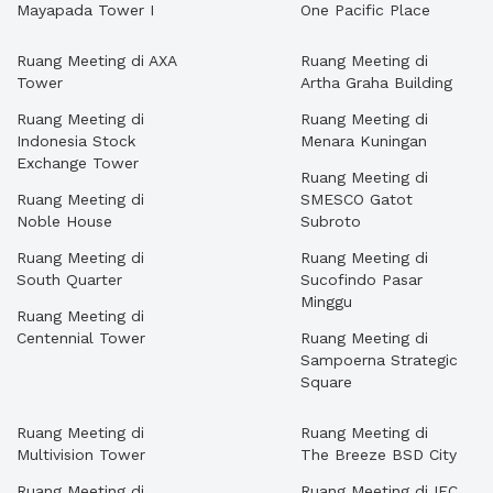
Mayapada Tower I
One Pacific Place
Ruang Meeting di AXA
Ruang Meeting di
Tower
Artha Graha Building
Ruang Meeting di
Ruang Meeting di
Indonesia Stock
Menara Kuningan
Exchange Tower
Ruang Meeting di
Ruang Meeting di
SMESCO Gatot
Noble House
Subroto
Ruang Meeting di
Ruang Meeting di
South Quarter
Sucofindo Pasar
Minggu
Ruang Meeting di
Centennial Tower
Ruang Meeting di
Sampoerna Strategic
Square
Ruang Meeting di
Ruang Meeting di
Multivision Tower
The Breeze BSD City
Ruang Meeting di
Ruang Meeting di IFC