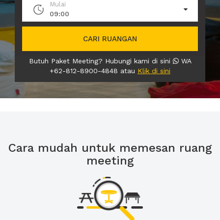
Mulai
09:00
CARI RUANGAN
Butuh Paket Meeting? Hubungi kami di sini
WA
+62-812-8900-4848 atau
Klik di sini
Cara mudah untuk memesan ruang
meeting