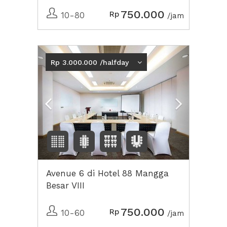
750.000
Rp
10-80
/jam
Previous
Next2
Rp 3.000.000 /halfday
Avenue 6 di Hotel 88 Mangga
Besar VIII
750.000
Rp
10-60
/jam