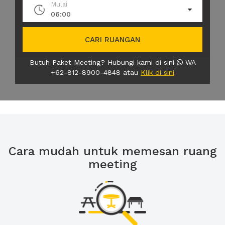
Mulai
06:00
CARI RUANGAN
Butuh Paket Meeting? Hubungi kami di sini
WA
+62-812-8900-4848 atau
Klik di sini
Cara mudah untuk memesan ruang
meeting