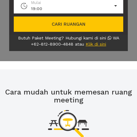
Mulai
19:00
CARI RUANGAN
Butuh Paket Meeting? Hubungi kami di sini
WA
+62-812-8900-4848 atau
Klik di sini
Cara mudah untuk memesan ruang
meeting