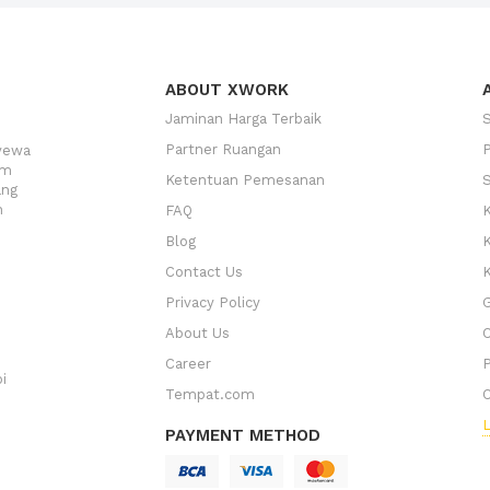
ABOUT XWORK
Jaminan Harga Terbaik
Partner Ruangan
yewa
am
Ketentuan Pemesanan
ang
n
FAQ
K
Blog
Contact Us
K
Privacy Policy
G
About Us
Career
P
i
Tempat.com
C
L
PAYMENT METHOD