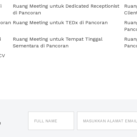
i
Ruang Meeting untuk Dedicated Receptionist
Ruang
di Pancoran
Clien
coran
Ruang Meeting untuk TEDx di Pancoran
Ruan
Panc
i
Ruang Meeting untuk Tempat Tinggal
Ruang
Sementara di Pancoran
Panc
CV
n