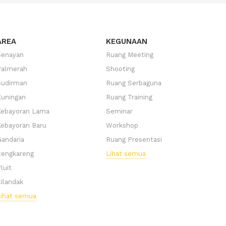
AREA
KEGUNAAN
Senayan
Ruang Meeting
Palmerah
Shooting
Sudirman
Ruang Serbaguna
uningan
Ruang Training
Kebayoran Lama
Seminar
ebayoran Baru
Workshop
andaria
Ruang Presentasi
Cengkareng
Lihat semua
luit
ilandak
ihat semua