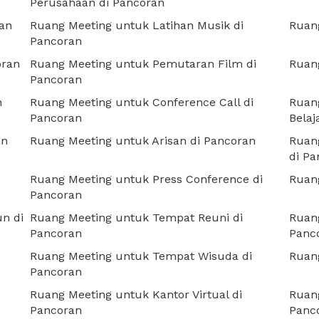
Perusahaan di Pancoran
ran
Ruang Meeting untuk Latihan Musik di
Ruang
Pancoran
oran
Ruang Meeting untuk Pemutaran Film di
Ruang
Pancoran
n
Ruang Meeting untuk Conference Call di
Ruan
Pancoran
Belaj
an
Ruang Meeting untuk Arisan di Pancoran
Ruang
di Pa
Ruang Meeting untuk Press Conference di
Ruan
Pancoran
n di
Ruang Meeting untuk Tempat Reuni di
Ruan
Pancoran
Panc
Ruang Meeting untuk Tempat Wisuda di
Ruang
Pancoran
Ruang Meeting untuk Kantor Virtual di
Ruang
Pancoran
Panc