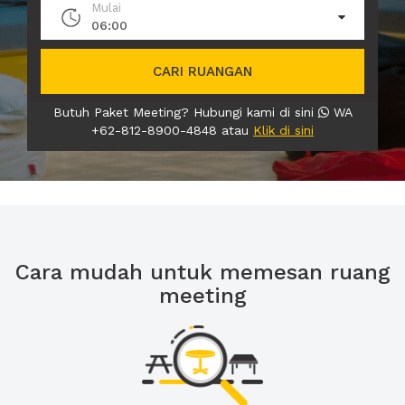
Mulai
06:00
CARI RUANGAN
Butuh Paket Meeting? Hubungi kami di sini
WA
+62-812-8900-4848 atau
Klik di sini
Cara mudah untuk memesan ruang
meeting