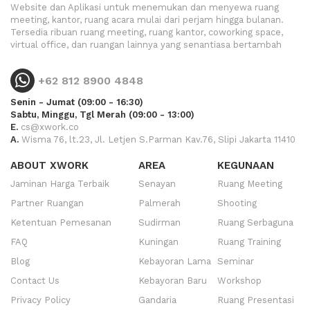
Website dan Aplikasi untuk menemukan dan menyewa ruang
meeting, kantor, ruang acara mulai dari perjam hingga bulanan.
Tersedia ribuan ruang meeting, ruang kantor, coworking space,
virtual office, dan ruangan lainnya yang senantiasa bertambah
+62 812 8900 4848
Senin - Jumat (09:00 - 16:30)
Sabtu, Minggu, Tgl Merah (09:00 - 13:00)
E.
cs@xwork.co
A.
Wisma 76, lt.23, Jl. Letjen S.Parman Kav.76, Slipi Jakarta 11410
ABOUT XWORK
AREA
KEGUNAAN
Jaminan Harga Terbaik
Senayan
Ruang Meeting
Partner Ruangan
Palmerah
Shooting
Ketentuan Pemesanan
Sudirman
Ruang Serbaguna
FAQ
Kuningan
Ruang Training
Blog
Kebayoran Lama
Seminar
Contact Us
Kebayoran Baru
Workshop
Privacy Policy
Gandaria
Ruang Presentasi