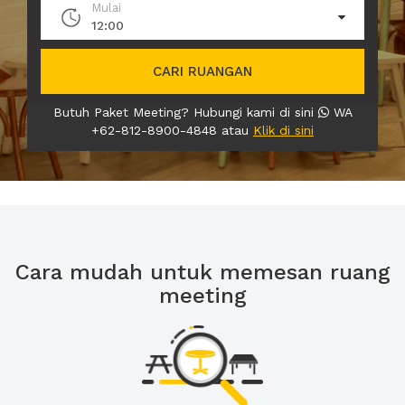
Mulai
12:00
CARI RUANGAN
Butuh Paket Meeting? Hubungi kami di sini
WA
+62-812-8900-4848 atau
Klik di sini
Cara mudah untuk memesan ruang
meeting