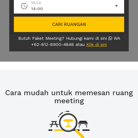
Mulai
14:00
CARI RUANGAN
Butuh Paket Meeting? Hubungi kami di sini
WA
+62-812-8900-4848 atau
Klik di sini
Cara mudah untuk memesan ruang
meeting