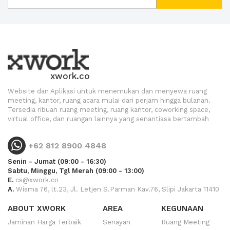
xwork.co
Website dan Aplikasi untuk menemukan dan menyewa ruang
meeting, kantor, ruang acara mulai dari perjam hingga bulanan.
Tersedia ribuan ruang meeting, ruang kantor, coworking space,
virtual office, dan ruangan lainnya yang senantiasa bertambah
+62 812 8900 4848
Senin - Jumat (09:00 - 16:30)
Sabtu, Minggu, Tgl Merah (09:00 - 13:00)
E.
cs@xwork.co
A.
Wisma 76, lt.23, Jl. Letjen S.Parman Kav.76, Slipi Jakarta 11410
ABOUT XWORK
AREA
KEGUNAAN
Jaminan Harga Terbaik
Senayan
Ruang Meeting