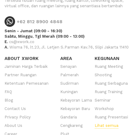
Tersedia ribuan ruang meeting, ruang kantor, coworking space,
virtual office, dan ruangan lainnya yang senantiasa bertambah
+62 812 8900 4848
Senin - Jumat (09:00 - 16:30)
Sabtu, Minggu, Tgl Merah (09:00 - 13:00)
E.
cs@xwork.co
A.
Wisma 76, lt.23, Jl. Letjen S.Parman Kav.76, Slipi Jakarta 11410
ABOUT XWORK
AREA
KEGUNAAN
Jaminan Harga Terbaik
Senayan
Ruang Meeting
Partner Ruangan
Palmerah
Shooting
Ketentuan Pemesanan
Sudirman
Ruang Serbaguna
FAQ
Kuningan
Ruang Training
Blog
Kebayoran Lama
Seminar
Contact Us
Kebayoran Baru
Workshop
Privacy Policy
Gandaria
Ruang Presentasi
About Us
Cengkareng
Lihat semua
Career
Pluit