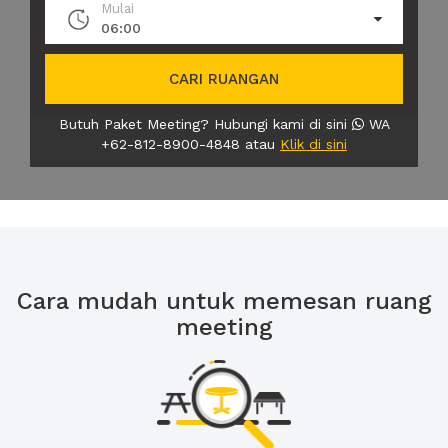
Mulai
06:00
CARI RUANGAN
Butuh Paket Meeting? Hubungi kami di sini
WA
+62-812-8900-4848 atau
Klik di sini
Cara mudah untuk memesan ruang
meeting