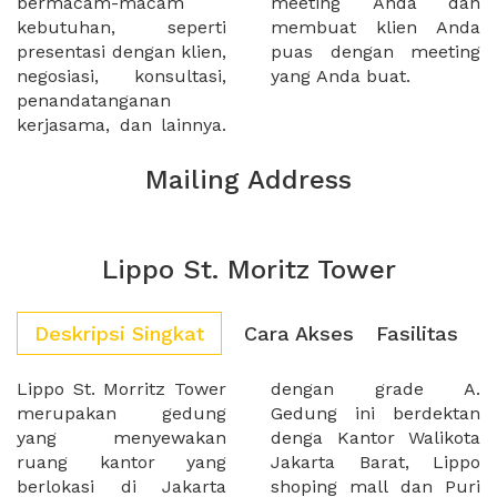
bermacam-macam
meeting Anda dan
kebutuhan, seperti
membuat klien Anda
presentasi dengan klien,
puas dengan meeting
negosiasi, konsultasi,
yang Anda buat.
penandatanganan
kerjasama, dan lainnya.
Mailing Address
Lippo St. Moritz Tower
Deskripsi Singkat
Cara Akses
Fasilitas
Lippo St. Morritz Tower
dengan grade A.
merupakan gedung
Gedung ini berdektan
yang menyewakan
denga Kantor Walikota
ruang kantor yang
Jakarta Barat, Lippo
berlokasi di Jakarta
shoping mall dan Puri