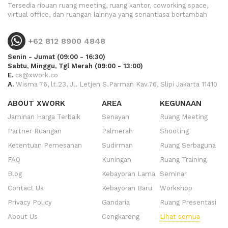
Tersedia ribuan ruang meeting, ruang kantor, coworking space,
virtual office, dan ruangan lainnya yang senantiasa bertambah
+62 812 8900 4848
Senin - Jumat (09:00 - 16:30)
Sabtu, Minggu, Tgl Merah (09:00 - 13:00)
E.
cs@xwork.co
A.
Wisma 76, lt.23, Jl. Letjen S.Parman Kav.76, Slipi Jakarta 11410
ABOUT XWORK
AREA
KEGUNAAN
Jaminan Harga Terbaik
Senayan
Ruang Meeting
Partner Ruangan
Palmerah
Shooting
Ketentuan Pemesanan
Sudirman
Ruang Serbaguna
FAQ
Kuningan
Ruang Training
Blog
Kebayoran Lama
Seminar
Contact Us
Kebayoran Baru
Workshop
Privacy Policy
Gandaria
Ruang Presentasi
About Us
Cengkareng
Lihat semua