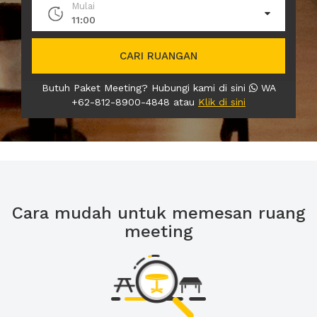
Mulai
11:00
CARI RUANGAN
Butuh Paket Meeting? Hubungi kami di sini
WA
+62-812-8900-4848 atau
Klik di sini
Cara mudah untuk memesan ruang
meeting