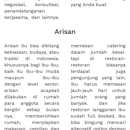
negosiasi, konsultasi,
yang Anda buat.
penandatanganan
kerjasama, dan lainnya.
Arisan
Arisan itu bisa dibilang
memesan catering
kebiasaan, budaya, atau
dalam jumlah besar.
tradisi di Indonesia.
tapi di restoran-
khususnya bagi ibu-ibu,
restoran biasanya
baik itu ibu-ibu muda
terdapat juga
maupun ibu-ibu
pengunjung yang lain,
dengan level senior.
ibu harus memesan
arisan acapkali
jauh-jauh hari untuk
dilakukan di rumah
jumlah orang yang
para anggota secara
banyak. dan jika
bergilir setiap bulan
restoran langganan ibu
nya. membersihkan
sudah full booked, ibu
rumah, menyiapkan
bisa bingung mencari
makanan, cemilan dan
alternatif option dengan