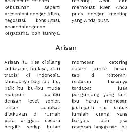
bermacam-macam
meeting Anda dan
kebutuhan, seperti
membuat klien Anda
presentasi dengan klien,
puas dengan meeting
negosiasi, konsultasi,
yang Anda buat.
penandatanganan
kerjasama, dan lainnya.
Arisan
Arisan itu bisa dibilang
memesan catering
kebiasaan, budaya, atau
dalam jumlah besar.
tradisi di Indonesia.
tapi di restoran-
khususnya bagi ibu-ibu,
restoran biasanya
baik itu ibu-ibu muda
terdapat juga
maupun ibu-ibu
pengunjung yang lain,
dengan level senior.
ibu harus memesan
arisan acapkali
jauh-jauh hari untuk
dilakukan di rumah
jumlah orang yang
para anggota secara
banyak. dan jika
bergilir setiap bulan
restoran langganan ibu