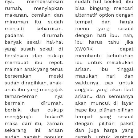
nya. membersihkan
sudah full booked, ibu
rumah, menyiapkan
bisa bingung mencari
makanan, cemilan dan
alternatif option dengan
minuman itu sudah
tempat dan harga
menjadi keharusan.
menu yang sesuai
padahal dirumah
dengan hati ibu. nah,
banyak sekali hal-hal
ibu harus tahu jika
yang susah sekali di
XWORK dapat
bersihkan dan cukup
membantu kebutuhan
membuat ibu repot.
ibu untuk melakukan
mainan anak yang terus
arisan. ibu tinggal
berserakan meski
masukan hari dan
sudah dirapihkan, anak-
waktunya, pax untuk
anak ibu yang mengajak
anggota yang akan ikut
teman-teman nya
arisan.. dan semuanya
bermain dirumah.
akan muncul di layar
berisik, dan cukup
hape ibu. pilihan-pilihan
menggangu bukan?
tempat yang sesuai
maka dari itu, zaman
dengan pilihan paket
sekarang ini arisan
dan juga harga yang
sudah sangat populer
ramah untuk kantong