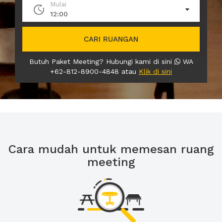
Mulai
12:00
CARI RUANGAN
Butuh Paket Meeting? Hubungi kami di sini
WA
+62-812-8900-4848 atau
Klik di sini
Cara mudah untuk memesan ruang
meeting