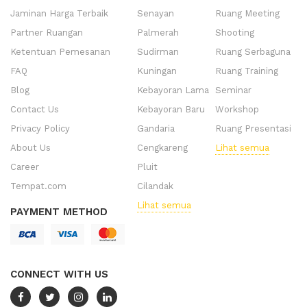
Jaminan Harga Terbaik
Senayan
Ruang Meeting
Partner Ruangan
Palmerah
Shooting
Ketentuan Pemesanan
Sudirman
Ruang Serbaguna
FAQ
Kuningan
Ruang Training
Blog
Kebayoran Lama
Seminar
Contact Us
Kebayoran Baru
Workshop
Privacy Policy
Gandaria
Ruang Presentasi
About Us
Cengkareng
Lihat semua
Career
Pluit
Tempat.com
Cilandak
Lihat semua
PAYMENT METHOD
CONNECT WITH US