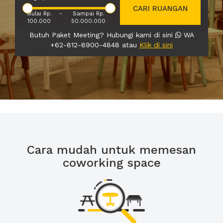
CARI RUANGAN
Mulai Rp.
-
Sampai Rp.
100.000
50.000.000
Butuh Paket Meeting? Hubungi kami di sini
WA
+62-812-8900-4848 atau
Klik di sini
Cara mudah untuk memesan
coworking space