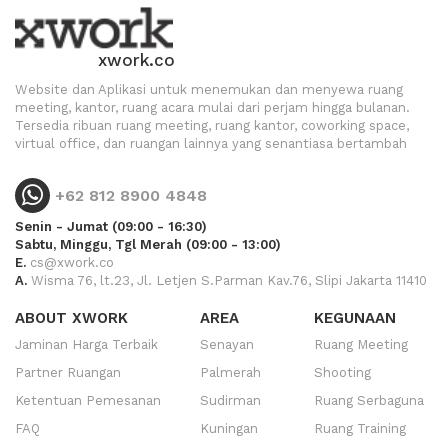
xwork.co
Website dan Aplikasi untuk menemukan dan menyewa ruang
meeting, kantor, ruang acara mulai dari perjam hingga bulanan.
Tersedia ribuan ruang meeting, ruang kantor, coworking space,
virtual office, dan ruangan lainnya yang senantiasa bertambah
+62 812 8900 4848
Senin - Jumat (09:00 - 16:30)
Sabtu, Minggu, Tgl Merah (09:00 - 13:00)
E.
cs@xwork.co
A.
Wisma 76, lt.23, Jl. Letjen S.Parman Kav.76, Slipi Jakarta 11410
ABOUT XWORK
AREA
KEGUNAAN
Jaminan Harga Terbaik
Senayan
Ruang Meeting
Partner Ruangan
Palmerah
Shooting
Ketentuan Pemesanan
Sudirman
Ruang Serbaguna
FAQ
Kuningan
Ruang Training