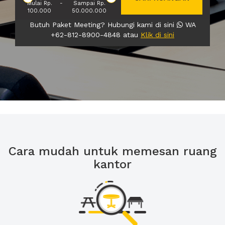
Mulai Rp.
-
Sampai Rp.
100.000
50.000.000
Butuh Paket Meeting? Hubungi kami di sini
WA
+62-812-8900-4848 atau
Klik di sini
Cara mudah untuk memesan ruang
kantor