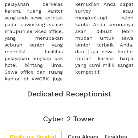
pelayanan berkelas
kemudian Anda dapat
karena ruang kantor
survey atau
yang anda sewa terletak
mengunjungi calon
pada coworking space
kantor Anda, semuanya
maupun serviced office,
akan dibuat lebih
yang merupakan
mudah untuk sewa
sebuah kantor yang
kantor terbaik Anda,
memiliki fasilitas
dan juga sewa kantor
pelayanan lengkap bak
murah karena harga
hotel bintang lima.
yang kami miliki sangat
Sewa office dan ruang
kompetitif.
kantor di XWORK juga
Dedicated Receptionist
Cyber 2 Tower
Deskripsi Singkat
Cara Akses
Fasilitas