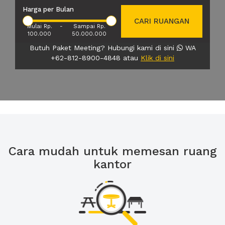
Harga per Bulan
CARI RUANGAN
Mulai Rp.
-
Sampai Rp.
100.000
50.000.000
Butuh Paket Meeting? Hubungi kami di sini
WA
+62-812-8900-4848 atau
Klik di sini
Cara mudah untuk memesan ruang
kantor