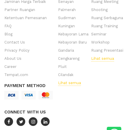
Jaminan Harga Terbaik
Senayan
Ruang Meeting
Partner Ruangan
Palmerah
Shooting
Ketentuan Pemesanan
Sudirman
Ruang Serbaguna
FAQ
Kuningan
Ruang Training
Blog
Kebayoran Lama
Seminar
Contact Us
Kebayoran Baru
Workshop
Privacy Policy
Gandaria
Ruang Presentasi
About Us
Cengkareng
Lihat semua
Career
Pluit
Tempat.com
Cilandak
Lihat semua
PAYMENT METHOD
CONNECT WITH US