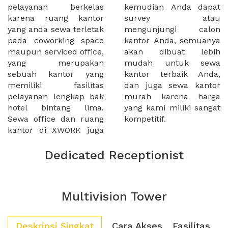
pelayanan berkelas
kemudian Anda dapat
karena ruang kantor
survey atau
yang anda sewa terletak
mengunjungi calon
pada coworking space
kantor Anda, semuanya
maupun serviced office,
akan dibuat lebih
yang merupakan
mudah untuk sewa
sebuah kantor yang
kantor terbaik Anda,
memiliki fasilitas
dan juga sewa kantor
pelayanan lengkap bak
murah karena harga
hotel bintang lima.
yang kami miliki sangat
Sewa office dan ruang
kompetitif.
kantor di XWORK juga
Dedicated Receptionist
Multivision Tower
Deskripsi Singkat
Cara Akses
Fasilitas