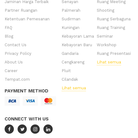
Jaminan Harga Terbaik
Senayan
Ruang Meeting
Partner Ruangan
Palmerah
Shooting
Ketentuan Pemesanan
Sudirman
Ruang Serbaguna
FAQ
Kuningan
Ruang Training
Blog
Kebayoran Lama
Seminar
Contact Us
Kebayoran Baru
Workshop
Privacy Policy
Gandaria
Ruang Presentasi
About Us
Cengkareng
Lihat semua
Career
Pluit
Tempat.com
Cilandak
Lihat semua
PAYMENT METHOD
CONNECT WITH US