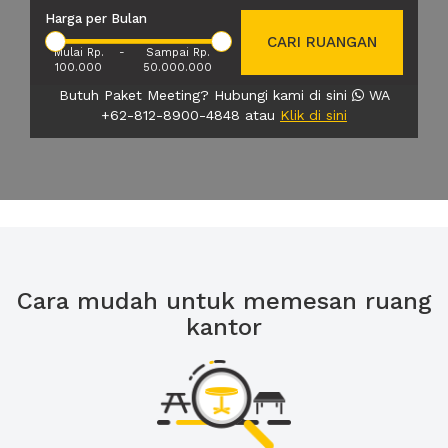
Harga per Bulan
CARI RUANGAN
Mulai Rp.
-
Sampai Rp.
100.000
50.000.000
Butuh Paket Meeting? Hubungi kami di sini
WA
+62-812-8900-4848 atau
Klik di sini
Cara mudah untuk memesan ruang
kantor