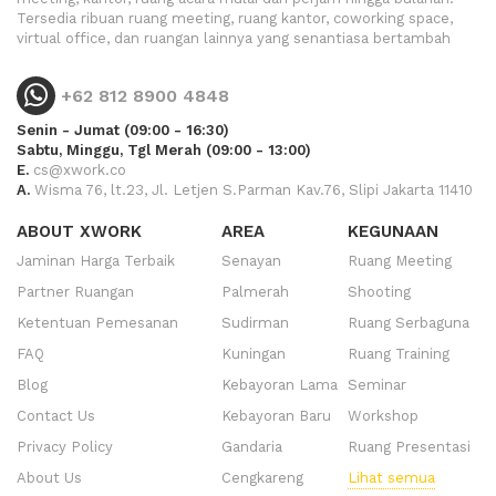
Tersedia ribuan ruang meeting, ruang kantor, coworking space,
virtual office, dan ruangan lainnya yang senantiasa bertambah
+62 812 8900 4848
Senin - Jumat (09:00 - 16:30)
Sabtu, Minggu, Tgl Merah (09:00 - 13:00)
E.
cs@xwork.co
A.
Wisma 76, lt.23, Jl. Letjen S.Parman Kav.76, Slipi Jakarta 11410
ABOUT XWORK
AREA
KEGUNAAN
Jaminan Harga Terbaik
Senayan
Ruang Meeting
Partner Ruangan
Palmerah
Shooting
Ketentuan Pemesanan
Sudirman
Ruang Serbaguna
FAQ
Kuningan
Ruang Training
Blog
Kebayoran Lama
Seminar
Contact Us
Kebayoran Baru
Workshop
Privacy Policy
Gandaria
Ruang Presentasi
About Us
Cengkareng
Lihat semua