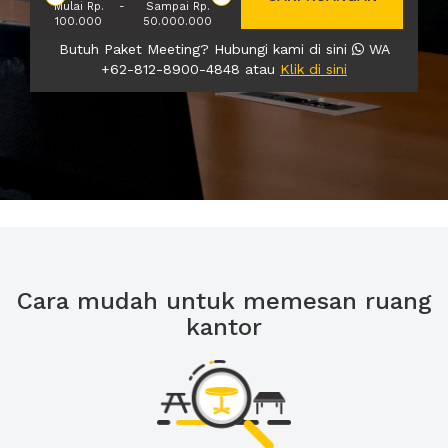
Mulai Rp.
-
Sampai Rp.
100.000
50.000.000
Butuh Paket Meeting? Hubungi kami di sini
WA
+62-812-8900-4848 atau
Klik di sini
Cara mudah untuk memesan ruang
kantor