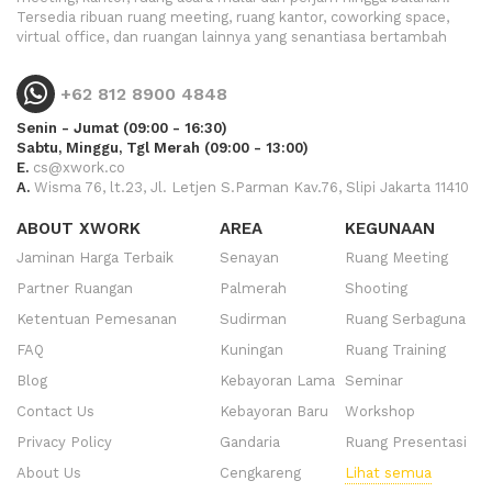
Tersedia ribuan ruang meeting, ruang kantor, coworking space,
virtual office, dan ruangan lainnya yang senantiasa bertambah
+62 812 8900 4848
Senin - Jumat (09:00 - 16:30)
Sabtu, Minggu, Tgl Merah (09:00 - 13:00)
E.
cs@xwork.co
A.
Wisma 76, lt.23, Jl. Letjen S.Parman Kav.76, Slipi Jakarta 11410
ABOUT XWORK
AREA
KEGUNAAN
Jaminan Harga Terbaik
Senayan
Ruang Meeting
Partner Ruangan
Palmerah
Shooting
Ketentuan Pemesanan
Sudirman
Ruang Serbaguna
FAQ
Kuningan
Ruang Training
Blog
Kebayoran Lama
Seminar
Contact Us
Kebayoran Baru
Workshop
Privacy Policy
Gandaria
Ruang Presentasi
About Us
Cengkareng
Lihat semua