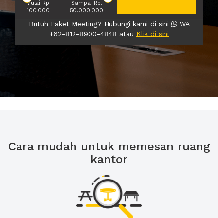
Mulai Rp.
-
Sampai Rp.
100.000
50.000.000
Butuh Paket Meeting? Hubungi kami di sini
WA
+62-812-8900-4848 atau
Klik di sini
Cara mudah untuk memesan ruang
kantor