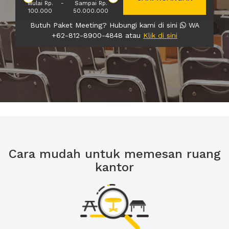
Mulai Rp.
-
Sampai Rp.
100.000
50.000.000
Butuh Paket Meeting? Hubungi kami di sini
WA
+62-812-8900-4848 atau
Klik di sini
Cara mudah untuk memesan ruang
kantor