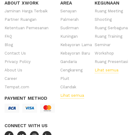
ABOUT XWORK
AREA
KEGUNAAN
Jaminan Harga Terbaik
Senayan
Ruang Meeting
Partner Ruangan
Palmerah
Shooting
Ketentuan Pemesanan
Sudirman
Ruang Serbaguna
FAQ
Kuningan
Ruang Training
Blog
Kebayoran Lama
Seminar
Contact Us
Kebayoran Baru
Workshop
Privacy Policy
Gandaria
Ruang Presentasi
About Us
Cengkareng
Lihat semua
Career
Pluit
Tempat.com
Cilandak
Lihat semua
PAYMENT METHOD
CONNECT WITH US