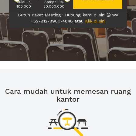
Mulai Rp.
-
Sampai Rp.
100.000
50.000.000
Butuh Paket Meeting? Hubungi kami di sini
WA
+62-812-8900-4848 atau
Klik di sini
Cara mudah untuk memesan ruang
kantor