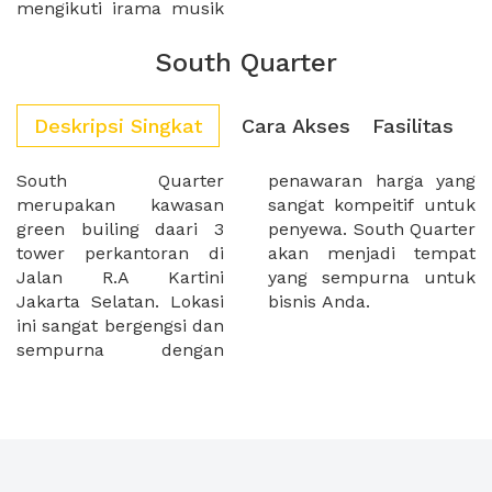
mengikuti irama musik
South Quarter
Deskripsi Singkat
Cara Akses
Fasilitas
South Quarter
penawaran harga yang
merupakan kawasan
sangat kompeitif untuk
green builing daari 3
penyewa. South Quarter
tower perkantoran di
akan menjadi tempat
Jalan R.A Kartini
yang sempurna untuk
Jakarta Selatan. Lokasi
bisnis Anda.
ini sangat bergengsi dan
sempurna dengan