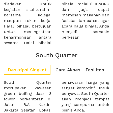
diadakan untuk
bihalal melalui XWORK
kegiatan silahturahmi
dan juga dapat
bersama kolega,
memesan makanan dan
maupun rekan kerja.
fasilitas tambahan agar
Halal bihalal bertujuan
acara halal bihalal Anda
untuk meningkatkan
menjadi semakin
keharmonisan antara
berkesan.
sesama. Halal bihalal
South Quarter
Deskripsi Singkat
Cara Akses
Fasilitas
South Quarter
penawaran harga yang
merupakan kawasan
sangat kompeitif untuk
green builing daari 3
penyewa. South Quarter
tower perkantoran di
akan menjadi tempat
Jalan R.A Kartini
yang sempurna untuk
Jakarta Selatan. Lokasi
bisnis Anda.