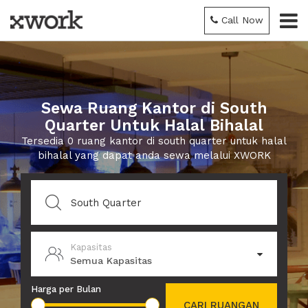
Call Now
Sewa Ruang Kantor di South
Quarter Untuk Halal Bihalal
Tersedia 0 ruang kantor di south quarter untuk halal
bihalal yang dapat anda sewa melalui XWORK
Kapasitas
Semua Kapasitas
Harga per Bulan
CARI RUANGAN