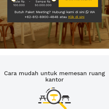
Mulai Rp.
-
Sampai Rp.
100.000
50.000.000
Butuh Paket Meeting? Hubungi kami di sini
WA
+62-812-8900-4848 atau
Klik di sini
Cara mudah untuk memesan ruang
kantor