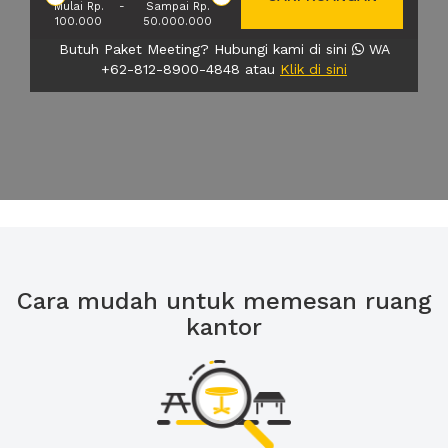
Mulai Rp.
-
Sampai Rp.
100.000
50.000.000
Butuh Paket Meeting? Hubungi kami di sini
WA
+62-812-8900-4848 atau
Klik di sini
Cara mudah untuk memesan ruang
kantor