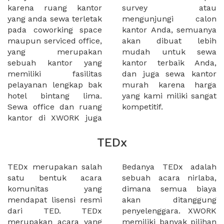
karena ruang kantor
survey atau
yang anda sewa terletak
mengunjungi calon
pada coworking space
kantor Anda, semuanya
maupun serviced office,
akan dibuat lebih
yang merupakan
mudah untuk sewa
sebuah kantor yang
kantor terbaik Anda,
memiliki fasilitas
dan juga sewa kantor
pelayanan lengkap bak
murah karena harga
hotel bintang lima.
yang kami miliki sangat
Sewa office dan ruang
kompetitif.
kantor di XWORK juga
TEDx
TEDx merupakan salah
Bedanya TEDx adalah
satu bentuk acara
sebuah acara nirlaba,
komunitas yang
dimana semua biaya
mendapat lisensi resmi
akan ditanggung
dari TED. TEDx
penyelenggara. XWORK
merupakan acara yang
memiliki banyak pilihan