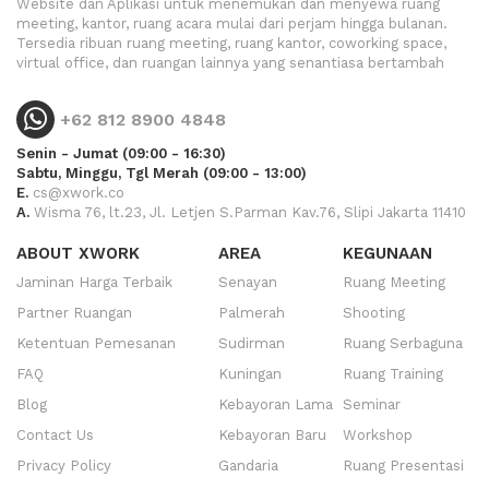
Website dan Aplikasi untuk menemukan dan menyewa ruang
meeting, kantor, ruang acara mulai dari perjam hingga bulanan.
Tersedia ribuan ruang meeting, ruang kantor, coworking space,
virtual office, dan ruangan lainnya yang senantiasa bertambah
+62 812 8900 4848
Senin - Jumat (09:00 - 16:30)
Sabtu, Minggu, Tgl Merah (09:00 - 13:00)
E.
cs@xwork.co
A.
Wisma 76, lt.23, Jl. Letjen S.Parman Kav.76, Slipi Jakarta 11410
ABOUT XWORK
AREA
KEGUNAAN
Jaminan Harga Terbaik
Senayan
Ruang Meeting
Partner Ruangan
Palmerah
Shooting
Ketentuan Pemesanan
Sudirman
Ruang Serbaguna
FAQ
Kuningan
Ruang Training
Blog
Kebayoran Lama
Seminar
Contact Us
Kebayoran Baru
Workshop
Privacy Policy
Gandaria
Ruang Presentasi