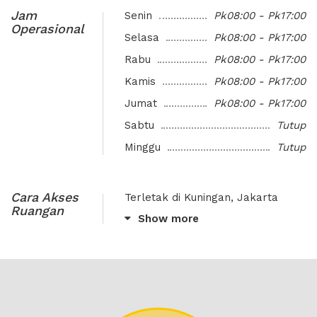
Jam
Senin
Pk08:00 - Pk17:00
Diskusi
Meeting Place with Client
Operasional
Selasa
Pk08:00 - Pk17:00
Rapat Kerja
Rabu
Pk08:00 - Pk17:00
Kamis
Pk08:00 - Pk17:00
Jumat
Pk08:00 - Pk17:00
Sabtu
Tutup
Minggu
Tutup
Cara Akses
Terletak di Kuningan, Jakarta
Ruangan
Selatan
Show more
Dekat dengan Kuningan City Mall,
Mall Ambassador, ITC Kuningan
Mall, JW Marriot Hotel Jakarta,
The Ritz Carlton Mega Kuningan,
Loewy Restaurant, Malaysia
Embassy dan Cyber 2 Tower