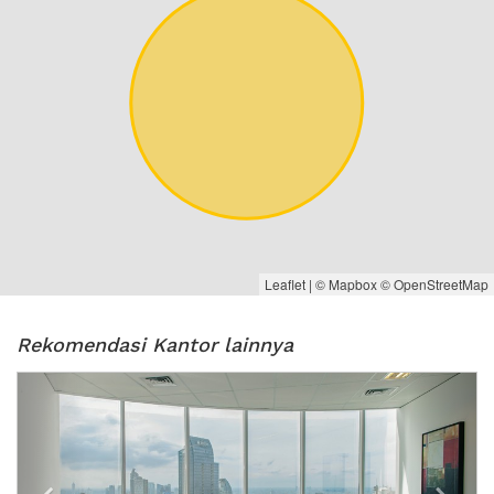
Stasiun terdekat adalah Stasiun
Sudirman dan Stasiun Tebet
Halte Transjakarta terdekat
adalah Halte Karet
Tunjukkan email confirmation
booking dari XWORK saat tiba di
tujuan
Tukarkan Identitas berupa KTP,
SIM, dll. bila di perlukan.
Leaflet
| ©
Mapbox
©
OpenStreetMap
Rekomendasi Kantor lainnya
Previous
Next