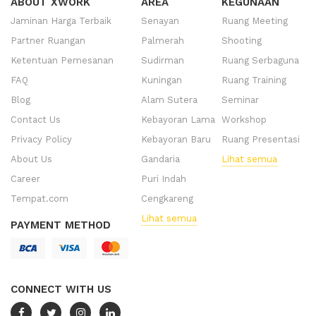
ABOUT XWORK
AREA
KEGUNAAN
Jaminan Harga Terbaik
Senayan
Ruang Meeting
Partner Ruangan
Palmerah
Shooting
Ketentuan Pemesanan
Sudirman
Ruang Serbaguna
FAQ
Kuningan
Ruang Training
Blog
Alam Sutera
Seminar
Contact Us
Kebayoran Lama
Workshop
Privacy Policy
Kebayoran Baru
Ruang Presentasi
About Us
Gandaria
Lihat semua
Career
Puri Indah
Tempat.com
Cengkareng
Lihat semua
PAYMENT METHOD
CONNECT WITH US