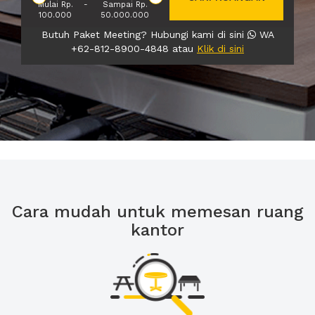
Mulai Rp.
-
Sampai Rp.
100.000
50.000.000
Butuh Paket Meeting? Hubungi kami di sini
WA
+62-812-8900-4848 atau
Klik di sini
Cara mudah untuk memesan ruang
kantor