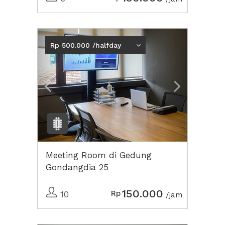
Previous
Next2
Rp 500.000 /halfday
Meeting Room di Gedung
Gondangdia 25
150.000
Rp
10
/jam