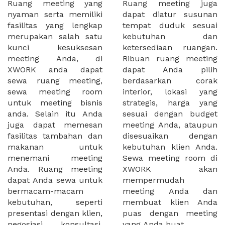
Ruang meeting yang
Ruang meeting juga
nyaman serta memiliki
dapat diatur susunan
fasilitas yang lengkap
tempat duduk sesuai
merupakan salah satu
kebutuhan dan
kunci kesuksesan
ketersediaan ruangan.
meeting Anda, di
Ribuan ruang meeting
XWORK anda dapat
dapat Anda pilih
sewa ruang meeting,
berdasarkan corak
sewa meeting room
interior, lokasi yang
untuk meeting bisnis
strategis, harga yang
anda. Selain itu Anda
sesuai dengan budget
juga dapat memesan
meeting Anda, ataupun
fasilitas tambahan dan
disesuaikan dengan
makanan untuk
kebutuhan klien Anda.
menemani meeting
Sewa meeting room di
Anda. Ruang meeting
XWORK akan
dapat Anda sewa untuk
mempermudah
bermacam-macam
meeting Anda dan
kebutuhan, seperti
membuat klien Anda
presentasi dengan klien,
puas dengan meeting
negosiasi, konsultasi,
yang Anda buat.