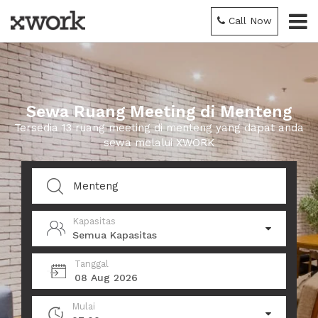
Call Now
Sewa Ruang Meeting di Menteng
Tersedia 13 ruang meeting di menteng yang dapat anda
sewa melalui XWORK
Kapasitas
Semua Kapasitas
Tanggal
08 Aug 2026
Mulai