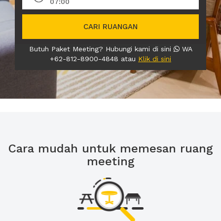
07:00
CARI RUANGAN
Butuh Paket Meeting? Hubungi kami di sini
WA
+62-812-8900-4848 atau
Klik di sini
Cara mudah untuk memesan ruang
meeting