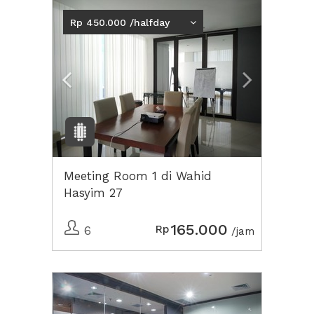
Previous
Next2
Rp 450.000 /halfday
Meeting Room 1 di Wahid
Hasyim 27
165.000
Rp
6
/jam
Previous
Next2