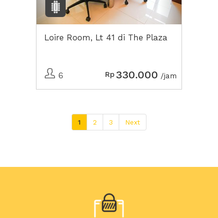
Loire Room, Lt 41 di The Plaza
330.000
Rp
6
/jam
1
2
3
Next