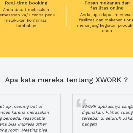
Real-time booking
Pesan makanan dan
fasilitas online
Anda dapat melakukan
Anda juga dapat memesa
emesanan 24/7 tanpa perlu
fasilitas dan makanan untu
melakukan konfirmasi
menunjang kegiatan produkt
tambahan
anda
Apa kata mereka tentang XWORK ?
t up meeting out of
XWORK aplikasinya sang
iences karena merasakan
digunakan. Pilihan ruan
ng berbeda, reasonable
tersebar di seluruh Jaka
rena bisa impress other
banget!
ting room. Meeting bisa