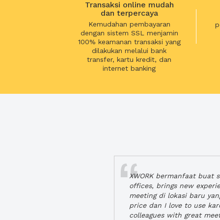
Transaksi online mudah
dan terpercaya
Kemudahan pembayaran
p
dengan sistem SSL menjamin
100% keamanan transaksi yang
dilakukan melalui bank
transfer, kartu kredit, dan
internet banking
XWORK bermanfaat buat se
offices, brings new exper
meeting di lokasi baru ya
price dan I love to use ka
colleagues with great mee