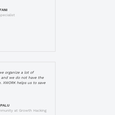
FANI
pecialist
e organize a lot of
 and we do not have the
e. XWORK helps us to save
 PALU
munity at Growth Hacking