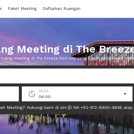
e
Paket Meeting
Daftarkan Ruangan
ng Meeting di The Breeze
0 ruang meeting di the breeze bsd city yang dapat anda sewa mel
Mulai
06:00
et Meeting? Hubungi kami di sini
WA +62-812-8900-4848 atau