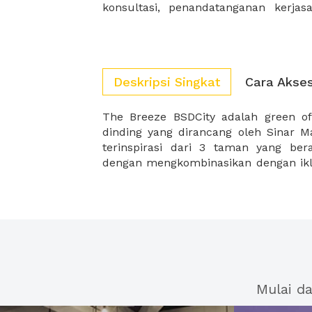
konsultasi, penandatanganan kerja
Deskripsi Singkat
Cara Akse
The Breeze BSDCity adalah green o
The Breeze BSD mendukung upaya 
dinding yang dirancang oleh Sinar 
sehingga tempat ini memberikan
terinspirasi dari 3 taman yang be
dengan mengkombinasikan dengan ikl
Mulai d