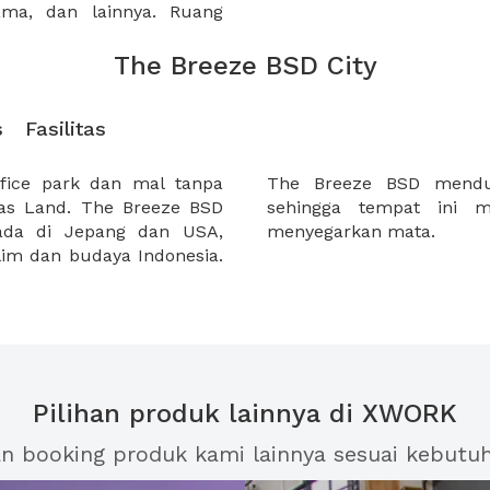
sama, dan lainnya. Ruang
The Breeze BSD City
s
Fasilitas
ffice park dan mal tanpa
pelestarian lingkungan
Mas Land. The Breeze BSD
 kesan yang sejuk dan
rada di Jepang dan USA,
menyegarkan mata.
im dan budaya Indonesia.
Pilihan produk lainnya di XWORK
an booking produk kami lainnya sesuai kebutu