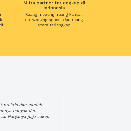
Mitra partner terlengkap di
Indonesia
n
Ruang meeting, ruang kantor,
k
co-working space, dan ruang
if
acara terlengkap
at praktis dan mudah
gannya banyak dan
rta. Harganya juga cakep