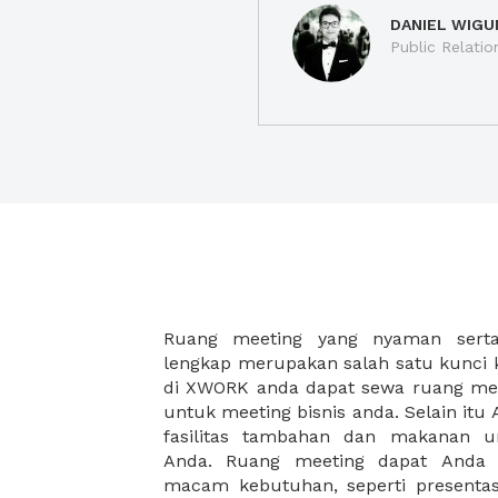
DANIEL WIGU
Public Relatio
Ruang meeting yang nyaman serta 
meeting juga dapat diatur susun
lengkap merupakan salah satu kunci 
kebutuhan dan ketersediaan ruanga
di XWORK anda dapat sewa ruang me
dapat Anda pilih berdasarkan cora
untuk meeting bisnis anda. Selain it
strategis, harga yang sesuai deng
fasilitas tambahan dan makanan 
ataupun disesuaikan dengan kebu
Anda. Ruang meeting dapat Anda
meeting room di XWORK akan mem
macam kebutuhan, seperti presentasi