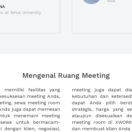
Asia
NA
ns at Binus University
Mengenal Ruang Meeting
memiliki fasilitas yang
an tempat duduk sesuai
kesuksesan meeting Anda,
n. Ribuan ruang meeting
eting, sewa meeting room
k interior, lokasi yang
u Anda juga dapat memesan
an budget meeting Anda,
untuk menemani meeting
tuhan klien Anda. Sewa
 sewa untuk bermacam-
permudah meeting Anda
 dengan klien, negosiasi,
dan membuat klien Anda 