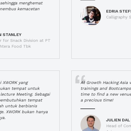
a, sehingga menghemat
enembus kemacetan
EDRIA STEF
Calligraphy S
N STANLEY
 for Snack Division at PT
jahtera Food Tbk
si XWORK yang
At Growth Hacking Asia w
ukan tempat untuk
trainings and Bootcamps
lecture Meeting. Sebagai
time to find a new venu
 membutuhkan tempat
a precious time!
h untuk berbisnis
ge. XWORK bukan hanya
ya.
JULIEN DAL
Head of Com