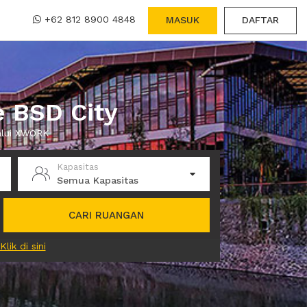
+62 812 8900 4848
MASUK
DAFTAR
 BSD City
alui XWORK
Kapasitas
Semua Kapasitas
CARI RUANGAN
Klik di sini