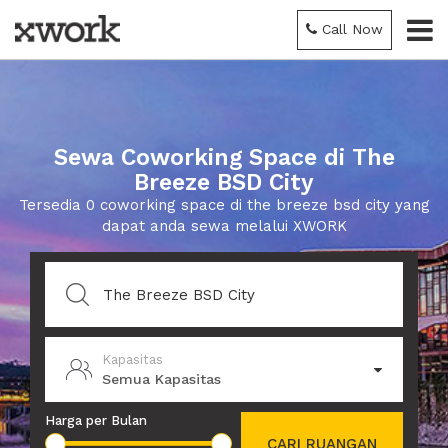
Call Now
Sewa Coworking Space di The
Breeze BSD City
Tersedia 0 coworking space di the breeze bsd city yang
dapat anda sewa melalui XWORK
Kapasitas
Semua Kapasitas
Harga per Bulan
CARI RUANGAN