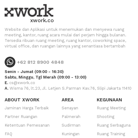
xwork.co
Website dan Aplikasi untuk menemukan dan menyewa ruang
meeting, kantor, ruang acara mulai dari perjam hingga bulanan.
Tersedia ribuan ruang meeting, ruang kantor, coworking space,
virtual office, dan ruangan lainnya yang senantiasa bertambah
+62 812 8900 4848
Senin - Jumat (09:00 - 16:30)
Sabtu, Minggu, Tgl Merah (09:00 - 13:00)
E.
cs@xwork.co
A.
Wisma 76, lt.23, Jl. Letjen S.Parman Kav.76, Slipi Jakarta 11410
ABOUT XWORK
AREA
KEGUNAAN
Jaminan Harga Terbaik
Senayan
Ruang Meeting
Partner Ruangan
Palmerah
Shooting
Ketentuan Pemesanan
Sudirman
Ruang Serbaguna
FAQ
Kuningan
Ruang Training