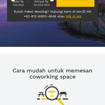
Mulai Rp.
-
Sampai Rp.
100.000
50.000.000
Butuh Paket Meeting? Hubungi kami di sini
WA
+62-812-8900-4848 atau
Klik di sini
Cara mudah untuk memesan
coworking space