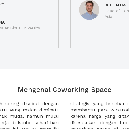
ya.
JULIEN DAL
Head of Com
Asia
NA
ns at Binus University
Mengenal Coworking Space
h sering disebut dengan
 kota di Indonesia. XWORK
ru yang makin diminati.
erja di coworking space
anak muda, namun mulai
at terjangkau dan dapat
rja di kantor sehari-hari
masing. Selain itu sewa
pace ini. XWORK memiliki
 membantu Anda untuk