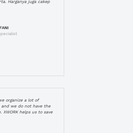
rta. Harganya juga cakep
FANI
pecialist
e organize a lot of
 and we do not have the
e. XWORK helps us to save