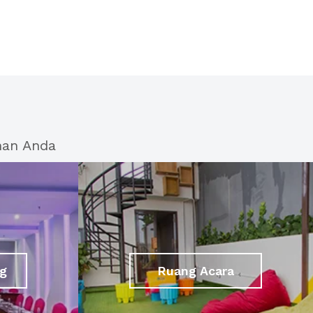
han Anda
g
Ruang Acara