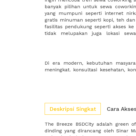
banyak pilihan untuk sewa coworking
menemukan komunitas atau jarin
yang mumpuni seperti internet nirka
membantu mengembangkan bisnis 
gratis minuman seperti kopi, teh da
fasilitas pendukung seperti akses ke
tidak melupakan juga lokasi sew
Di era modern, kebutuhan masyarak
IT, konsultasi pajak, konsultasi keu
meningkat. konsultasi kesehatan, ko
Deskripsi Singkat
Cara Akse
The Breeze BSDCity adalah green o
The Breeze BSD mendukung upaya 
dinding yang dirancang oleh Sinar 
sehingga tempat ini memberikan