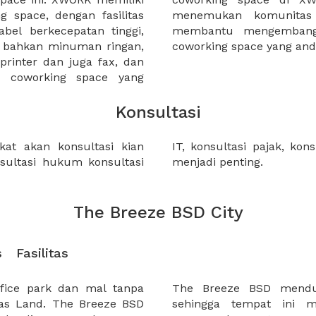
 space, dengan fasilitas
gan bisnis yang dapat
bel berkecepatan tinggi,
Anda ketika bekerja di
n bahkan minuman ringan,
coworking space yang an
 printer dan juga fax, dan
a coworking space yang
Konsultasi
at akan konsultasi kian
angan dan lain-lain, semua
nsultasi hukum konsultasi
menjadi penting.
The Breeze BSD City
s
Fasilitas
ffice park dan mal tanpa
pelestarian lingkungan
Mas Land. The Breeze BSD
 kesan yang sejuk dan