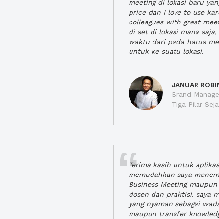
meeting di lokasi baru ya
price dan I love to use ka
colleagues with great mee
di set di lokasi mana saj
waktu dari pada harus m
untuk ke suatu lokasi.
JANUAR ROBI
Brand Manager
Tiga Pilar Se
Terima kasih untuk aplika
memudahkan saya menem
Business Meeting maupun 
dosen dan praktisi, saya
yang nyaman sebagai wada
maupun transfer knowled