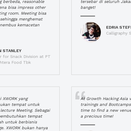
ng berbeda, reasonable
tersebar di seluruh Jaka
rena bisa impress other
banget!
ting room. Meeting bisa
a, sehingga menghemat
enembus kemacetan
EDRIA STEF
Calligraphy S
N STANLEY
 for Snack Division at PT
jahtera Food Tbk
si XWORK yang
At Growth Hacking Asia w
ukan tempat untuk
trainings and Bootcamps
lecture Meeting. Sebagai
time to find a new venu
 membutuhkan tempat
a precious time!
h untuk berbisnis
ge. XWORK bukan hanya