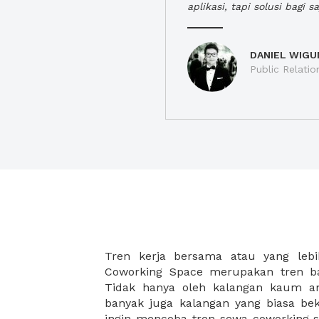
aplikasi, tapi solusi bagi sa
DANIEL WIGU
Public Relatio
Tren kerja bersama atau yang lebi
strategis, yang tersebar di berbagai
Coworking Space merupakan tren ba
membantu para wirausaha muda bek
Tidak hanya oleh kalangan kaum 
karena harga yang ditawarkan sang
banyak juga kalangan yang biasa beke
disesuaikan dengan budget masing-
ingin mencoba tren sewa coworking s
coworking space di XWORK akan