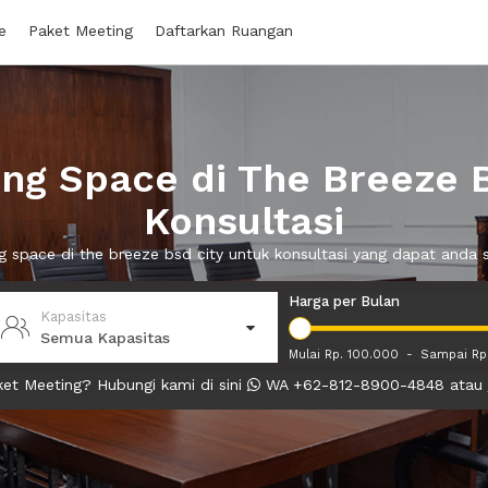
e
Paket Meeting
Daftarkan Ruangan
g Space di The Breeze 
Konsultasi
g space di the breeze bsd city untuk konsultasi yang dapat and
Harga per Bulan
Kapasitas
Semua Kapasitas
Mulai Rp. 100.000
-
Sampai Rp
et Meeting? Hubungi kami di sini
WA +62-812-8900-4848 atau