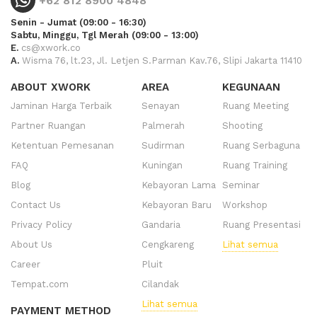
+62 812 8900 4848
Senin - Jumat (09:00 - 16:30)
Sabtu, Minggu, Tgl Merah (09:00 - 13:00)
E.
cs@xwork.co
A.
Wisma 76, lt.23, Jl. Letjen S.Parman Kav.76, Slipi Jakarta 11410
ABOUT XWORK
AREA
KEGUNAAN
Jaminan Harga Terbaik
Senayan
Ruang Meeting
Partner Ruangan
Palmerah
Shooting
Ketentuan Pemesanan
Sudirman
Ruang Serbaguna
FAQ
Kuningan
Ruang Training
Blog
Kebayoran Lama
Seminar
Contact Us
Kebayoran Baru
Workshop
Privacy Policy
Gandaria
Ruang Presentasi
About Us
Cengkareng
Lihat semua
Career
Pluit
Tempat.com
Cilandak
Lihat semua
PAYMENT METHOD