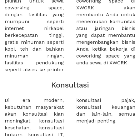
pilihan untuk sewa
coworking space di
coworking space,
XWORK akan
dengan fasilitas yang
membantu Anda untuk
mumpuni seperti
menemukan komunitas
internet nirkabel
atau jaringan bisnis
berkecepatan tinggi,
yang dapat membantu
gratis minuman seperti
mengembangkan bisnis
kopi, teh dan bahkan
Anda ketika bekerja di
minuman ringan,
coworking space yang
fasilitas pendukung
anda sewa di XWORK
seperti akses ke printer
Konsultasi
Di era modern,
konsultasi pajak,
kebutuhan masyarakat
konsultasi keuangan
akan konsultasi kian
dan lain-lain, semua
meningkat. konsultasi
menjadi penting.
kesehatan, konsultasi
hukum konsultasi IT,