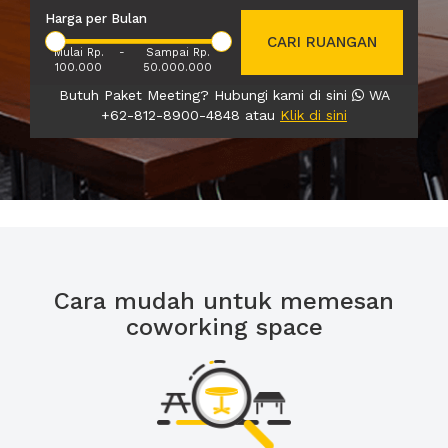
Harga per Bulan
CARI RUANGAN
Mulai Rp.
-
Sampai Rp.
100.000
50.000.000
Butuh Paket Meeting? Hubungi kami di sini
WA
+62-812-8900-4848 atau
Klik di sini
Cara mudah untuk memesan
coworking space