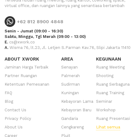
Tersedia ribuan ruang meeting, ruang kantor, coworking space,
virtual office, dan ruangan lainnya yang senantiasa bertambah
+62 812 8900 4848
Senin - Jumat (09:00 - 16:30)
Sabtu, Minggu, Tgl Merah (09:00 - 13:00)
E.
cs@xwork.co
A.
Wisma 76, lt.23, Jl. Letjen S.Parman Kav.76, Slipi Jakarta 11410
ABOUT XWORK
AREA
KEGUNAAN
Jaminan Harga Terbaik
Senayan
Ruang Meeting
Partner Ruangan
Palmerah
Shooting
Ketentuan Pemesanan
Sudirman
Ruang Serbaguna
FAQ
Kuningan
Ruang Training
Blog
Kebayoran Lama
Seminar
Contact Us
Kebayoran Baru
Workshop
Privacy Policy
Gandaria
Ruang Presentasi
About Us
Cengkareng
Lihat semua
Career
Pluit