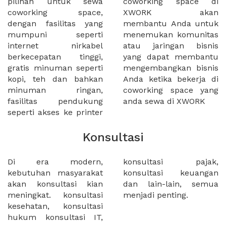
pilihan untuk sewa
coworking space di
coworking space,
XWORK akan
dengan fasilitas yang
membantu Anda untuk
mumpuni seperti
menemukan komunitas
internet nirkabel
atau jaringan bisnis
berkecepatan tinggi,
yang dapat membantu
gratis minuman seperti
mengembangkan bisnis
kopi, teh dan bahkan
Anda ketika bekerja di
minuman ringan,
coworking space yang
fasilitas pendukung
anda sewa di XWORK
seperti akses ke printer
Konsultasi
Di era modern,
konsultasi pajak,
kebutuhan masyarakat
konsultasi keuangan
akan konsultasi kian
dan lain-lain, semua
meningkat. konsultasi
menjadi penting.
kesehatan, konsultasi
hukum konsultasi IT,