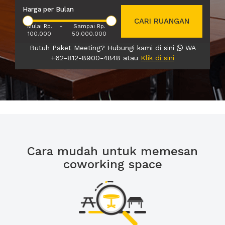
Harga per Bulan
CARI RUANGAN
Mulai Rp.
-
Sampai Rp.
100.000
50.000.000
Butuh Paket Meeting? Hubungi kami di sini
WA
+62-812-8900-4848 atau
Klik di sini
Cara mudah untuk memesan
coworking space