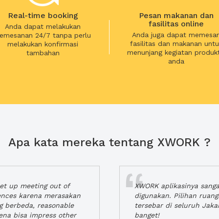
Real-time booking
Pesan makanan dan
fasilitas online
Anda dapat melakukan
Anda juga dapat memesa
emesanan 24/7 tanpa perlu
fasilitas dan makanan untu
melakukan konfirmasi
menunjang kegiatan produkt
tambahan
anda
Apa kata mereka tentang XWORK ?
t up meeting out of
XWORK aplikasinya sang
iences karena merasakan
digunakan. Pilihan ruan
ng berbeda, reasonable
tersebar di seluruh Jaka
rena bisa impress other
banget!