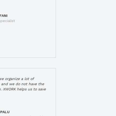
FANI
pecialist
e organize a lot of
 and we do not have the
e. XWORK helps us to save
 PALU