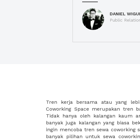
DANIEL WIGU
Public Relatio
Tren kerja bersama atau yang lebi
strategis, yang tersebar di berbagai
Coworking Space merupakan tren ba
membantu para wirausaha muda bek
Tidak hanya oleh kalangan kaum 
karena harga yang ditawarkan sang
banyak juga kalangan yang biasa beke
disesuaikan dengan budget masing-
ingin mencoba tren sewa coworking s
coworking space di XWORK akan
banyak pilihan untuk sewa coworking
menemukan komunitas atau jarin