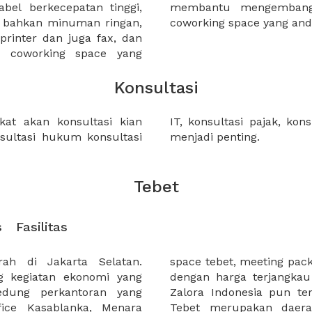
bel berkecepatan tinggi,
Anda ketika bekerja di
n bahkan minuman ringan,
coworking space yang an
 printer dan juga fax, dan
a coworking space yang
Konsultasi
at akan konsultasi kian
angan dan lain-lain, semua
nsultasi hukum konsultasi
menjadi penting.
Tebet
s
Fasilitas
ah di Jakarta Selatan.
n juga virtual office tebet
g kegiatan ekonomi yang
h melalui XWORK. Kantor
edung perkantoran yang
aerah Tebet, menunjukkan
ffice Kasablanka, Menara
yang nyaman, khususnya