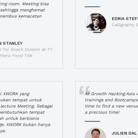
ting room. Meeting bisa
a, sehingga menghemat
enembus kemacetan
EDRIA STEF
Calligraphy S
N STANLEY
 for Snack Division at PT
jahtera Food Tbk
si XWORK yang
At Growth Hacking Asia w
ukan tempat untuk
trainings and Bootcamps
lecture Meeting. Sebagai
time to find a new venu
 membutuhkan tempat
a precious time!
h untuk berbisnis
ge. XWORK bukan hanya
ya.
JULIEN DAL