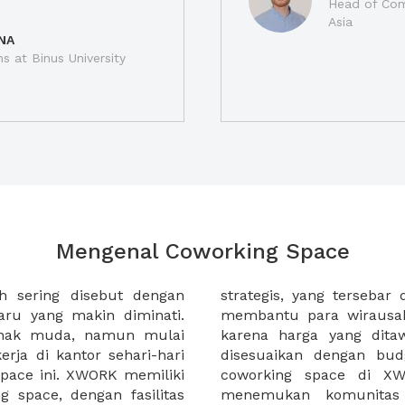
Head of Com
Asia
NA
ns at Binus University
Mengenal Coworking Space
h sering disebut dengan
 kota di Indonesia. XWORK
ru yang makin diminati.
erja di coworking space
anak muda, namun mulai
at terjangkau dan dapat
rja di kantor sehari-hari
masing. Selain itu sewa
pace ini. XWORK memiliki
 membantu Anda untuk
 space, dengan fasilitas
gan bisnis yang dapat