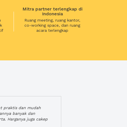
Mitra partner terlengkap di
Indonesia
n
Ruang meeting, ruang kantor,
k
co-working space, dan ruang
if
acara terlengkap
at praktis dan mudah
gannya banyak dan
rta. Harganya juga cakep