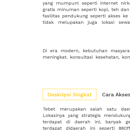
yang mumpuni seperti internet nirka
membantu mengembangkan bisnis 
gratis minuman seperti kopi, teh da
fasilitas pendukung seperti akses ke
tidak melupakan juga lokasi sew
Di era modern, kebutuhan masyarak
IT, konsultasi pajak, konsultasi keu
meningkat. konsultasi kesehatan, ko
Deskripsi Singkat
Cara Akse
Tebet merupakan salah satu daer
space tebet, meeting package tebet, da
Lokasinya yang strategis mendukun
dengan harga terjangkau dan muda
terdapat di daerah ini, banyak g
Zalora Indonesia pun terletak di d
terdapat didaerah ini seperti 88O
Tebet merupakan daerah kantor 