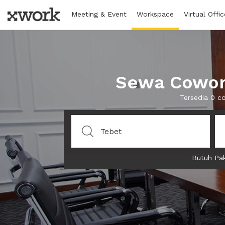
Meeting & Event
Workspace
Virtual Offic
Sewa Cowork
Tersedia 0 c
Butuh Pak