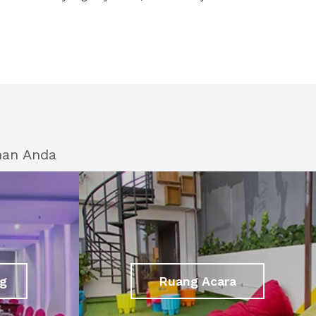
han Anda
g
Ruang Acara